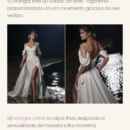
c) Mangas flare ou caídas, ao estilo “ciganinha”,
proporcionando um um movimento gracioso ao seu
vestido;
d)
Mangas curtas
ou alças finas, realçando a
sensualidade de maneira sutil e moderna.