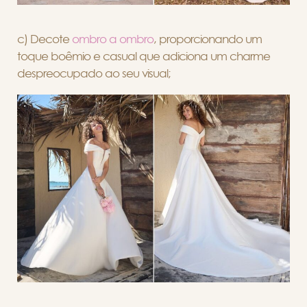
c) Decote
ombro a ombro
, proporcionando um
toque boêmio e casual que adiciona um charme
despreocupado ao seu visual;