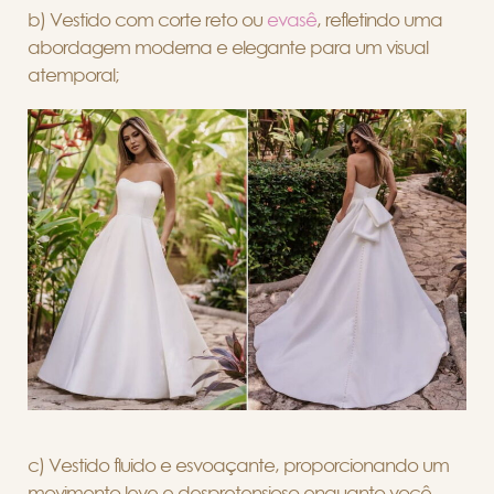
b) Vestido com corte reto ou
evasê
, refletindo uma
abordagem moderna e elegante para um visual
atemporal;
c) Vestido fluido e esvoaçante, proporcionando um
movimento leve e despretensioso enquanto você