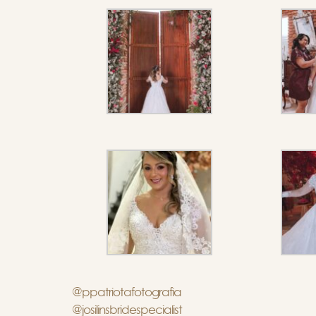
@ppatriotafotografia
@josilinsbridespecialist