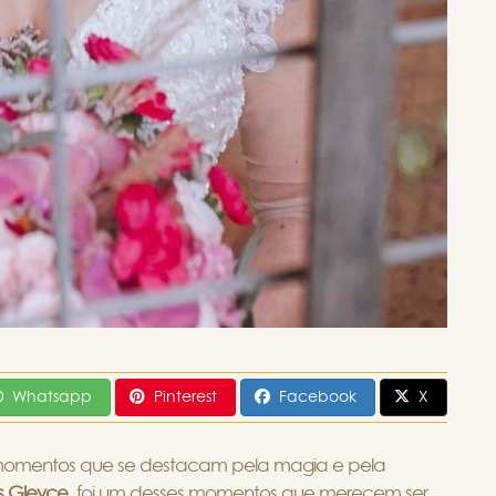
Whatsapp
Pinterest
Facebook
X
momentos que se destacam pela magia e pela
as Gleyce
, foi um desses momentos que merecem ser