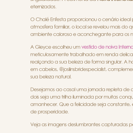
eternizados.
O Chalé Enfesta proporcionou o cenário ide
atmosfera familiar, o local se revelou mais d
ambiente caloroso e aconchegante para os no
A Gleyce escolheu um
vestido de noiva Interno
meticulosamente trabalhado em renda delicada
realçando a sua beleza de forma singular. A 
em cabelos, @josilinsbridespecialist, compleme
sua beleza natural.
Desejamos ao casal uma jornada repleta de al
dois seja uma trilha iluminada por muitas con
amanhecer. Que a felicidade seja constante, e
de prosperidade.
Veja as imagens deslumbrantes capturadas pel