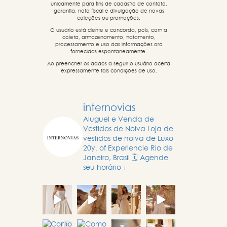
unicamente para fins de cadastro de contato,
garantia, nota fiscal e divulgação de novas
coleções ou promoções.
O usuário está ciente e concorda, pois, com a
coleta, armazenamento, tratamento,
processamento e uso das informações ora
fornecidas espontaneamente.
Ao preencher os dados a seguir o usuário aceita
expressamente tais condições de uso.
internovias
Aluguel e Venda de
Vestidos de Noiva
Loja de
vestidos de noiva de Luxo
20y. of Experiencie
Rio de
Janeiro, Brasil
🗓️ Agende
seu horário ↓