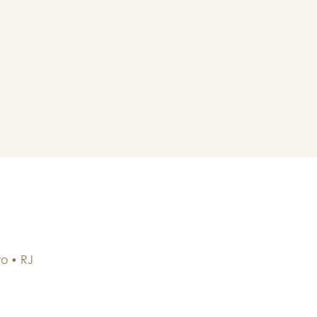
ro
•
RJ