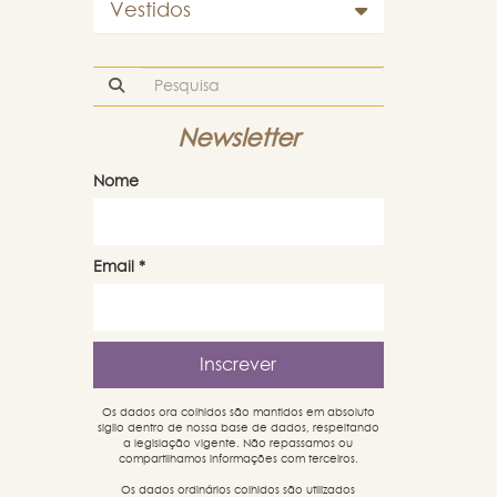
Vestidos
Newsletter
Nome
Email
*
Os dados ora colhidos são mantidos em absoluto
sigilo dentro de nossa base de dados, respeitando
a legislação vigente. Não repassamos ou
compartilhamos informações com terceiros.
Os dados ordinários colhidos são utilizados