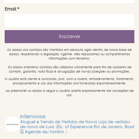
Email
*
Os dados ora colhidos são mantidos em absoluto sigilo dentro de nossa base de
dados, respeitando a legislação vigente. Não repassamos ou compartilhamos
informações com terceiros.
Os dados ordinários colhidos são utilizados unicamente para fins de cadastro de
contato, garantia, nota fiscal e divulgação de novas coleções ou promoções.
O usuário está ciente e concorda, pois, com a coleta, armazenamento, tratamento,
processamento e uso das informações ora fornecidas espontaneamente.
Ao preencher os dados a seguir o usuário aceita expressamente tais condições de
uso.
internovias
Aluguel e Venda de Vestidos de Noiva
Loja de vestidos
de noiva de Luxo
20y. of Experiencie
Rio de Janeiro, Brasil
🗓️ Agende seu horário ↓