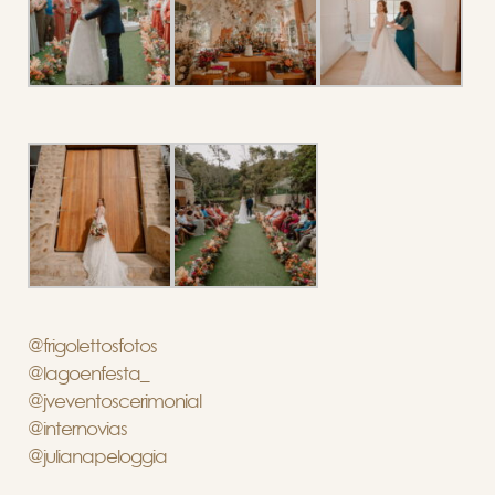
@frigolettosfotos
@lagoenfesta_
@jveventoscerimonial
@internovias
@julianapeloggia