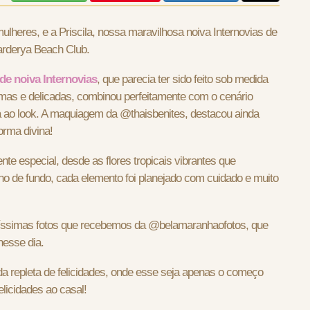
lheres, e a Priscila, nossa maravilhosa noiva Internovias de
uarderya Beach Club.
de noiva Internovias
, que parecia ter sido feito sob medida
imas e delicadas, combinou perfeitamente com o cenário
ta ao look. A maquiagem da @thaisbenites, destacou ainda
orma divina!
e especial, desde as flores tropicais vibrantes que
o de fundo, cada elemento foi planejado com cuidado e muito
elíssimas fotos que recebemos da @belamaranhaofotos, que
nesse dia.
ida repleta de felicidades, onde esse seja apenas o começo
licidades ao casal!