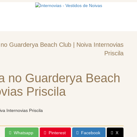
mos
Vestidos de noiva
Acessórios
no Guarderya Beach Club | Noiva Internovias
Priscila
a no Guarderya Beach
vias Priscila
Whatsapp
Pinterest
Facebook
X