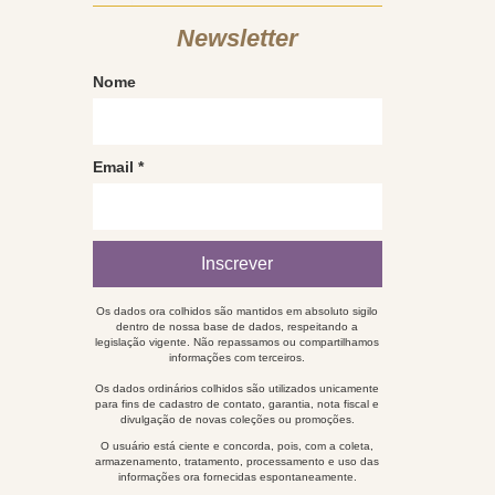
Newsletter
Nome
Email
*
Os dados ora colhidos são mantidos em absoluto sigilo
dentro de nossa base de dados, respeitando a
legislação vigente. Não repassamos ou compartilhamos
informações com terceiros.
Os dados ordinários colhidos são utilizados unicamente
para fins de cadastro de contato, garantia, nota fiscal e
divulgação de novas coleções ou promoções.
O usuário está ciente e concorda, pois, com a coleta,
armazenamento, tratamento, processamento e uso das
informações ora fornecidas espontaneamente.