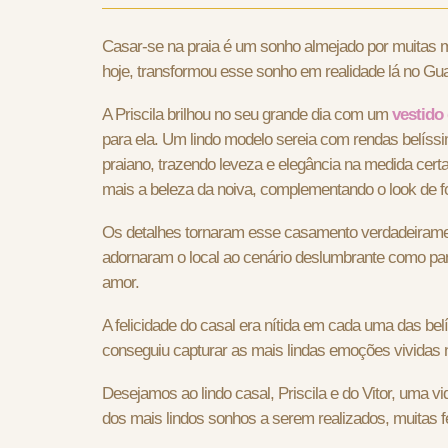
Casar-se na praia é um sonho almejado por muitas mu
hoje, transformou esse sonho em realidade lá no G
A Priscila brilhou no seu grande dia com um
vestido 
para ela. Um lindo modelo sereia com rendas belíss
praiano, trazendo leveza e elegância na medida cer
mais a beleza da noiva, complementando o look de f
Os detalhes tornaram esse casamento verdadeirament
adornaram o local ao cenário deslumbrante como pan
amor.
A felicidade do casal era nítida em cada uma das b
conseguiu capturar as mais lindas emoções vividas 
Desejamos ao lindo casal, Priscila e do Vitor, uma v
dos mais lindos sonhos a serem realizados, muitas fe