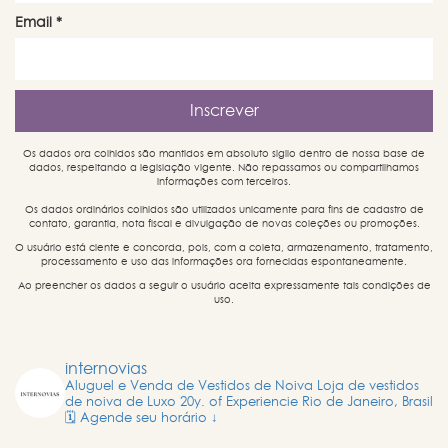
Email
*
Os dados ora colhidos são mantidos em absoluto sigilo dentro de nossa base de
dados, respeitando a legislação vigente. Não repassamos ou compartilhamos
informações com terceiros.
Os dados ordinários colhidos são utilizados unicamente para fins de cadastro de
contato, garantia, nota fiscal e divulgação de novas coleções ou promoções.
O usuário está ciente e concorda, pois, com a coleta, armazenamento, tratamento,
processamento e uso das informações ora fornecidas espontaneamente.
Ao preencher os dados a seguir o usuário aceita expressamente tais condições de
uso.
internovias
Aluguel e Venda de Vestidos de Noiva
Loja de vestidos
de noiva de Luxo
20y. of Experiencie
Rio de Janeiro, Brasil
🗓️ Agende seu horário ↓