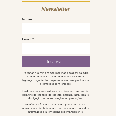
Newsletter
Nome
Email
*
Os dados ora colhidos são mantidos em absoluto sigilo
dentro de nossa base de dados, respeitando a
legislação vigente. Não repassamos ou compartilhamos
informações com terceiros.
Os dados ordinários colhidos são utilizados unicamente
para fins de cadastro de contato, garantia, nota fiscal e
divulgação de novas coleções ou promoções.
O usuário está ciente e concorda, pois, com a coleta,
armazenamento, tratamento, processamento e uso das
informações ora fornecidas espontaneamente.