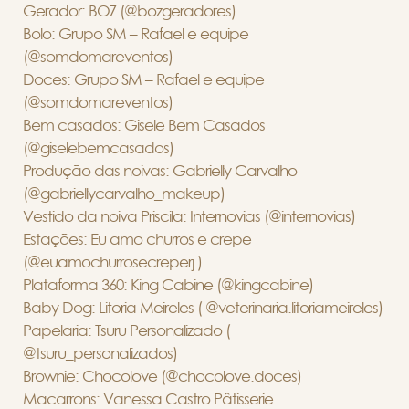
Gerador: BOZ (@bozgeradores)
Bolo: Grupo SM – Rafael e equipe
(@somdomareventos)
Doces: Grupo SM – Rafael e equipe
(@somdomareventos)
Bem casados: Gisele Bem Casados
(@giselebemcasados)
Produção das noivas: Gabrielly Carvalho
(@gabriellycarvalho_makeup)
Vestido da noiva Priscila: Internovias (@internovias)
Estações: Eu amo churros e crepe
(@euamochurrosecreperj )
Plataforma 360: King Cabine (@kingcabine)
Baby Dog: Litoria Meireles ( @veterinaria.litoriameireles)
Papelaria: Tsuru Personalizado (
@tsuru_personalizados)
Brownie: Chocolove (@chocolove.doces)
Macarrons: Vanessa Castro Pâtisserie