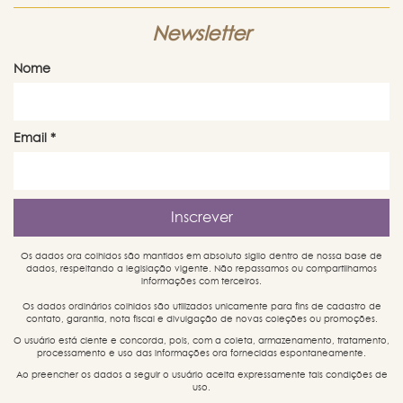
Newsletter
Nome
Email
*
Os dados ora colhidos são mantidos em absoluto sigilo dentro de nossa base de
dados, respeitando a legislação vigente. Não repassamos ou compartilhamos
informações com terceiros.
Os dados ordinários colhidos são utilizados unicamente para fins de cadastro de
contato, garantia, nota fiscal e divulgação de novas coleções ou promoções.
O usuário está ciente e concorda, pois, com a coleta, armazenamento, tratamento,
processamento e uso das informações ora fornecidas espontaneamente.
Ao preencher os dados a seguir o usuário aceita expressamente tais condições de
uso.