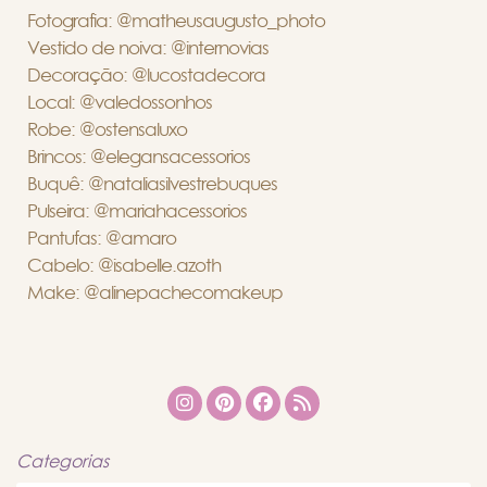
Fotografia: @matheusaugusto_photo
Vestido de noiva: @internovias
Decoração: @lucostadecora
Local: @valedossonhos
Robe: @ostensaluxo
Brincos: @elegansacessorios
Buquê: @nataliasilvestrebuques
Pulseira: @mariahacessorios
Pantufas: @amaro
Cabelo: @isabelle.azoth
Make: @alinepachecomakeup
Categorias