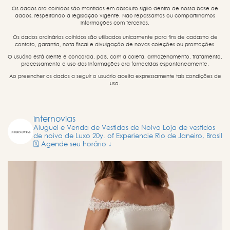
Os dados ora colhidos são mantidos em absoluto sigilo dentro de nossa base de
dados, respeitando a legislação vigente. Não repassamos ou compartilhamos
informações com terceiros.
Os dados ordinários colhidos são utilizados unicamente para fins de cadastro de
contato, garantia, nota fiscal e divulgação de novas coleções ou promoções.
O usuário está ciente e concorda, pois, com a coleta, armazenamento, tratamento,
processamento e uso das informações ora fornecidas espontaneamente.
Ao preencher os dados a seguir o usuário aceita expressamente tais condições de
uso.
internovias
Aluguel e Venda de Vestidos de Noiva
Loja de vestidos
de noiva de Luxo
20y. of Experiencie
Rio de Janeiro, Brasil
🗓️ Agende seu horário ↓