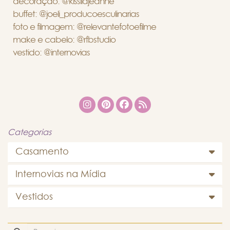
decoração: @kissilajeanne
buffet: @joeli_producoesculinarias
foto e filmagem: @relevantefotoefilme
make e cabelo: @rfbstudio
vestido: @internovias
Categorias
Casamento
Internovias na Mídia
Vestidos