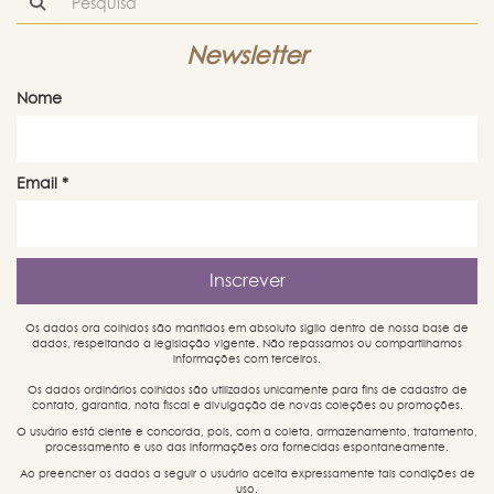
Newsletter
Nome
Email
*
Os dados ora colhidos são mantidos em absoluto sigilo dentro de nossa base de
dados, respeitando a legislação vigente. Não repassamos ou compartilhamos
informações com terceiros.
Os dados ordinários colhidos são utilizados unicamente para fins de cadastro de
contato, garantia, nota fiscal e divulgação de novas coleções ou promoções.
O usuário está ciente e concorda, pois, com a coleta, armazenamento, tratamento,
processamento e uso das informações ora fornecidas espontaneamente.
Ao preencher os dados a seguir o usuário aceita expressamente tais condições de
uso.