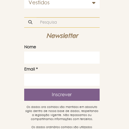
Vestidos
Newsletter
Nome
Email
*
Os dados ora colhidos são mantidos em absoluto
sigilo dentro de nossa base de dados, respeitando
a legislação vigente. Não repassamos ou
compartilhamos informações com terceiros.
Os dados ordinários colhidos são utilizados