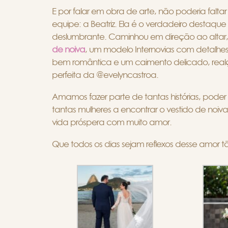
E por falar em obra de arte, não poderia falt
equipe: a Beatriz. Ela é o verdadeiro desta
deslumbrante.
Caminhou em direção ao altar
de noiva
, um modelo Internovias com detalh
bem romântica e um caimento delicado, real
perfeita da @evelyncastroa.
Amamos fazer parte de tantas histórias, pod
tantas mulheres a encontrar o vestido de noiv
vida próspera com muito amor.
Que todos os dias sejam reflexos desse amor 