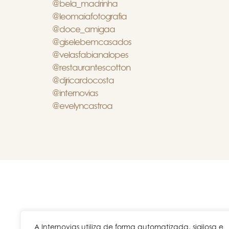
@bela_madrinha
@leomaiafotografia
@doce_amigaa
@giselebemcasados
@velasfabianalopes
@restaurantescotton
@djricardocosta
@internovias
@evelyncastroa
A Internovias utiliza de forma automatizada, sigilosa e