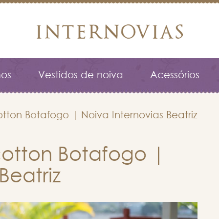
os
Vestidos de noiva
Acessórios
ton Botafogo | Noiva Internovias Beatriz
otton Botafogo |
Beatriz