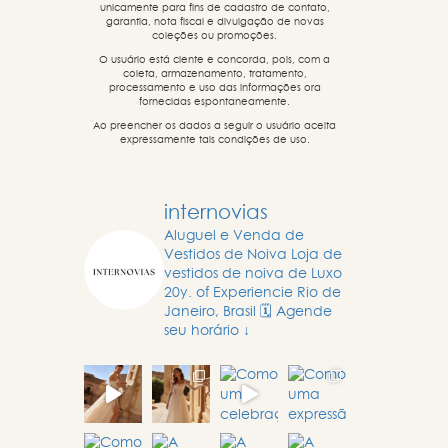
unicamente para fins de cadastro de contato,
garantia, nota fiscal e divulgação de novas
coleções ou promoções.
O usuário está ciente e concorda, pois, com a
coleta, armazenamento, tratamento,
processamento e uso das informações ora
fornecidas espontaneamente.
Ao preencher os dados a seguir o usuário aceita
expressamente tais condições de uso.
internovias
Aluguel e Venda de
Vestidos de Noiva
Loja de
vestidos de noiva de Luxo
20y. of Experiencie
Rio de
Janeiro, Brasil
🗓️ Agende
seu horário ↓