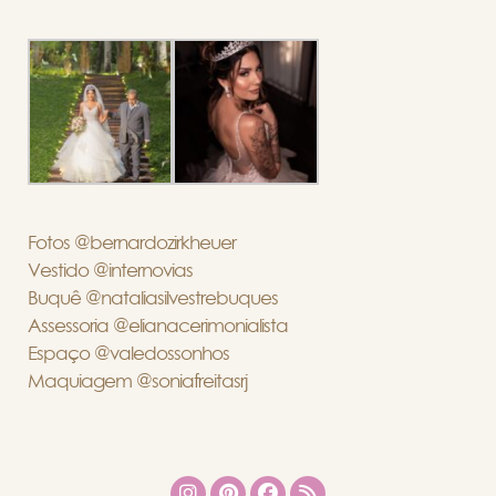
Fotos @bernardozirkheuer
Vestido @internovias
Buquê @nataliasilvestrebuques
Assessoria @elianacerimonialista
Espaço @valedossonhos
Maquiagem @soniafreitasrj