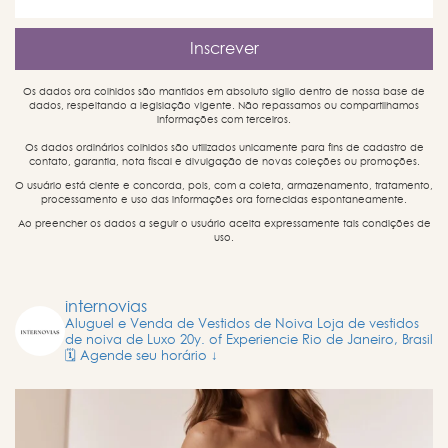
Os dados ora colhidos são mantidos em absoluto sigilo dentro de nossa base de
dados, respeitando a legislação vigente. Não repassamos ou compartilhamos
informações com terceiros.
Os dados ordinários colhidos são utilizados unicamente para fins de cadastro de
contato, garantia, nota fiscal e divulgação de novas coleções ou promoções.
O usuário está ciente e concorda, pois, com a coleta, armazenamento, tratamento,
processamento e uso das informações ora fornecidas espontaneamente.
Ao preencher os dados a seguir o usuário aceita expressamente tais condições de
uso.
internovias
Aluguel e Venda de Vestidos de Noiva
Loja de vestidos
de noiva de Luxo
20y. of Experiencie
Rio de Janeiro, Brasil
🗓️ Agende seu horário ↓