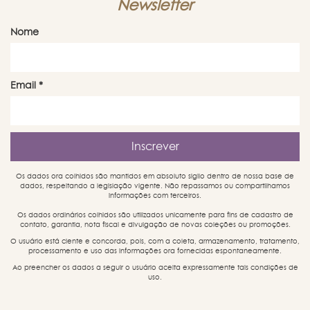
Newsletter
Nome
Email
*
Os dados ora colhidos são mantidos em absoluto sigilo dentro de nossa base de
dados, respeitando a legislação vigente. Não repassamos ou compartilhamos
informações com terceiros.
Os dados ordinários colhidos são utilizados unicamente para fins de cadastro de
contato, garantia, nota fiscal e divulgação de novas coleções ou promoções.
O usuário está ciente e concorda, pois, com a coleta, armazenamento, tratamento,
processamento e uso das informações ora fornecidas espontaneamente.
Ao preencher os dados a seguir o usuário aceita expressamente tais condições de
uso.