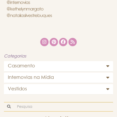
@internovias
@kethelynmargato
@nataliasilvestrebuques
Categorias
Casamento
Internovias na Mídia
Vestidos