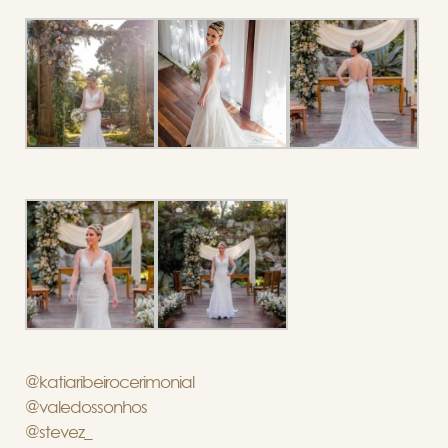
@katiaribeirocerimonial
@valedossonhos
@stevez_