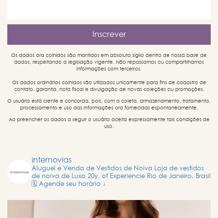
Os dados ora colhidos são mantidos em absoluto sigilo dentro de nossa base de
dados, respeitando a legislação vigente. Não repassamos ou compartilhamos
informações com terceiros.
Os dados ordinários colhidos são utilizados unicamente para fins de cadastro de
contato, garantia, nota fiscal e divulgação de novas coleções ou promoções.
O usuário está ciente e concorda, pois, com a coleta, armazenamento, tratamento,
processamento e uso das informações ora fornecidas espontaneamente.
Ao preencher os dados a seguir o usuário aceita expressamente tais condições de
uso.
internovias
Aluguel e Venda de Vestidos de Noiva
Loja de vestidos
de noiva de Luxo
20y. of Experiencie
Rio de Janeiro, Brasil
🗓️ Agende seu horário ↓