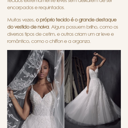
tecidos extremamente leves sem deixarem de ser
encorpados e requintados.
Muitas vezes,
o próprio tecido é o grande destaque
do vestido de noiva
. Alguns possuem brilho, como os
diversos tipos de cetim, e outros criam um ar leve e
romântico, como o chiffon e a organza.