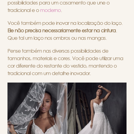
possibilidades para um casamento que une o
tradicional e o
moderno
.
Você também pode inovar na localização do laço.
Ele não precisa necessariamente estar na cintura
.
Que tal um laço nos ombros ou nas mangas.
Pense também nas diversas possibilidades de
tamanhos, materiais e cores. Você pode utilizar uma
cor diferente do restante do vestido, mantendo o
tradicional com um detalhe inovador.