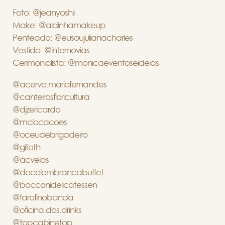
Foto: @jeanyoshii
Make: @aldinhamakeup
Penteado: @eusoujulianacharles
Vestido: @internovias
Cerimonialista: @monicaeventoseideias
@acervo.mariofernandes
@canteirosfloricultura
@djzericardo
@mclocacoes
@oceudebrigadeiro
@gitoth
@acvelas
@docelembrancabuffet
@bocconidelicatessen
@farofinobanda
@oficina.dos.drinks
@topcabinetop