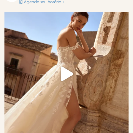
🗓️ Agende seu horário ↓