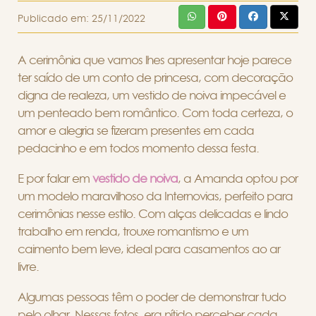
Publicado em:
25/11/2022
A cerimônia que vamos lhes apresentar hoje parece
ter saído de um conto de princesa, com decoração
digna de realeza, um vestido de noiva impecável e
um penteado bem romântico. Com toda certeza, o
amor e alegria se fizeram presentes em cada
pedacinho e em todos momento dessa festa.
E por falar em
vestido de noiva
, a Amanda optou por
um modelo maravilhoso da Internovias, perfeito para
cerimônias nesse estilo. Com alças delicadas e lindo
trabalho em renda, trouxe romantismo e um
caimento bem leve, ideal para casamentos ao ar
livre.
Algumas pessoas têm o poder de demonstrar tudo
pelo olhar. Nessas fotos, era nítido perceber cada