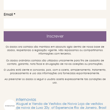
Email
*
Os dados ora colhidos são mantidos em absoluto sigilo dentro de nossa base de
dados, respeitando a legislação vigente. Não repassamos ou compartilhamos
informações com terceiros.
Os dados ordinários colhidos são utilizados unicamente para fins de cadastro de
contato, garantia, nota fiscal e divulgação de novas coleções ou promoções.
O usuário está ciente e concorda, pois, com a coleta, armazenamento, tratamento,
processamento e uso das informações ora fornecidas espontaneamente.
Ao preencher os dados a seguir o usuário aceita expressamente tais condições de
uso.
internovias
Aluguel e Venda de Vestidos de Noiva
Loja de vestidos
de noiva de Luxo
20y. of Experiencie
Rio de Janeiro, Brasil