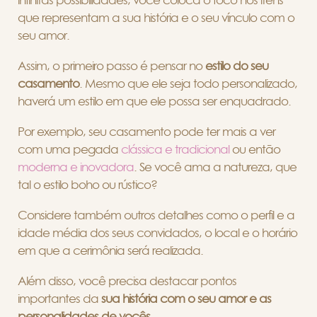
infinitas possibilidades, você coloca o foco nos itens
que representam a sua história e o seu vínculo com o
seu amor.
Assim, o primeiro passo é pensar no
estilo do seu
casamento
. Mesmo que ele seja todo personalizado,
haverá um estilo em que ele possa ser enquadrado.
Por exemplo, seu casamento pode ter mais a ver
com uma pegada
clássica e tradicional
ou então
moderna e inovadora
. Se você ama a natureza, que
tal o estilo boho ou rústico?
Considere também outros detalhes como o perfil e a
idade média dos seus convidados, o local e o horário
em que a cerimônia será realizada.
Além disso, você precisa destacar pontos
importantes da
sua história com o seu amor e as
personalidades de vocês
.