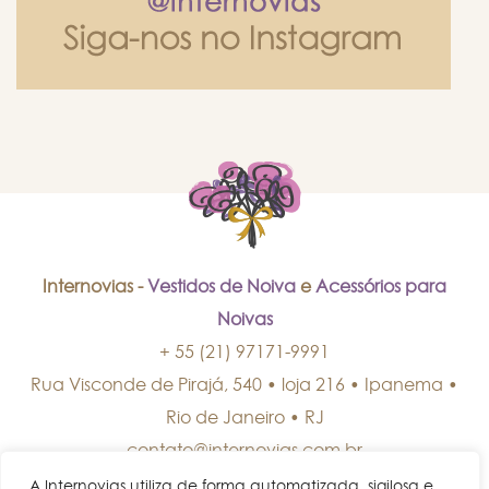
Internovias -
Vestidos de Noiva
e
Acessórios para
Noivas
+ 55 (21) 97171-9991
Rua Visconde de Pirajá, 540 • loja 216 • Ipanema
•
Rio de Janeiro
•
RJ
contato@internovias.com.br
A Internovias utiliza de forma automatizada, sigilosa e