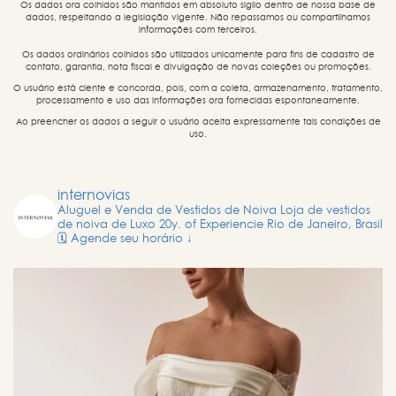
Os dados ora colhidos são mantidos em absoluto sigilo dentro de nossa base de
dados, respeitando a legislação vigente. Não repassamos ou compartilhamos
informações com terceiros.
Os dados ordinários colhidos são utilizados unicamente para fins de cadastro de
contato, garantia, nota fiscal e divulgação de novas coleções ou promoções.
O usuário está ciente e concorda, pois, com a coleta, armazenamento, tratamento,
processamento e uso das informações ora fornecidas espontaneamente.
Ao preencher os dados a seguir o usuário aceita expressamente tais condições de
uso.
internovias
Aluguel e Venda de Vestidos de Noiva
Loja de vestidos
de noiva de Luxo
20y. of Experiencie
Rio de Janeiro, Brasil
🗓️ Agende seu horário ↓