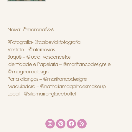
Noiva: @marianafv26
?Fotografia- @caioevickfotografia
Vestido – @internovias
Buquê – @lucia_vasconcellos
Identidade e Papelaria – @marifrancodesigns e
@imaginariadesign
Porta alianças – @marifrancodesigns
Maquiadora – @nathaliamagalhaesmakeup
Local – @sitiomarronglacebuffet