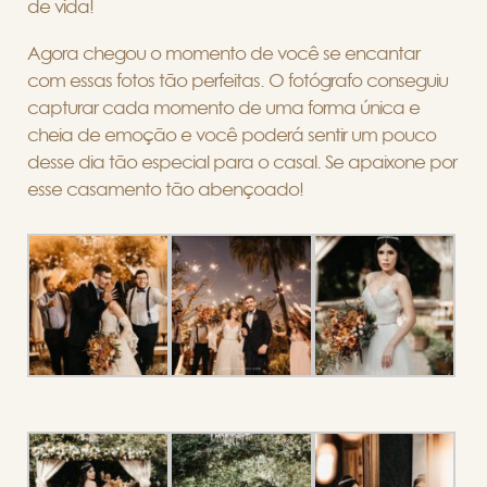
de vida!
Agora chegou o momento de você se encantar
com essas fotos tão perfeitas. O fotógrafo conseguiu
capturar cada momento de uma forma única e
cheia de emoção e você poderá sentir um pouco
desse dia tão especial para o casal. Se apaixone por
esse casamento tão abençoado!