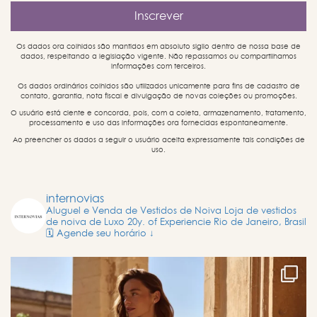
Os dados ora colhidos são mantidos em absoluto sigilo dentro de nossa base de
dados, respeitando a legislação vigente. Não repassamos ou compartilhamos
informações com terceiros.
Os dados ordinários colhidos são utilizados unicamente para fins de cadastro de
contato, garantia, nota fiscal e divulgação de novas coleções ou promoções.
O usuário está ciente e concorda, pois, com a coleta, armazenamento, tratamento,
processamento e uso das informações ora fornecidas espontaneamente.
Ao preencher os dados a seguir o usuário aceita expressamente tais condições de
uso.
internovias
Aluguel e Venda de Vestidos de Noiva
Loja de vestidos
de noiva de Luxo
20y. of Experiencie
Rio de Janeiro, Brasil
🗓️ Agende seu horário ↓