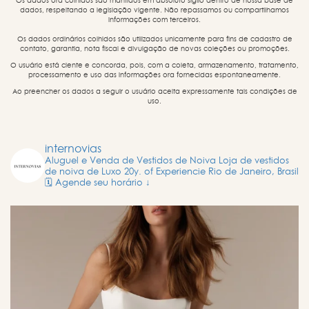
Os dados ora colhidos são mantidos em absoluto sigilo dentro de nossa base de
dados, respeitando a legislação vigente. Não repassamos ou compartilhamos
informações com terceiros.
Os dados ordinários colhidos são utilizados unicamente para fins de cadastro de
contato, garantia, nota fiscal e divulgação de novas coleções ou promoções.
O usuário está ciente e concorda, pois, com a coleta, armazenamento, tratamento,
processamento e uso das informações ora fornecidas espontaneamente.
Ao preencher os dados a seguir o usuário aceita expressamente tais condições de
uso.
internovias
Aluguel e Venda de Vestidos de Noiva
Loja de vestidos
de noiva de Luxo
20y. of Experiencie
Rio de Janeiro, Brasil
🗓️ Agende seu horário ↓