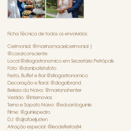
Ficha Técnica de todos os envolvidos:
Cerimonial: @marinamacielcerimonial |
@casarconsciente
Local @sitiogastronomico em Secretário Petrópolis
Foto: @danibatistafoto
Festa, Buffet e Bar:@sitiogastronomico
Decoração e floral: @diogolbrand
Beleza da Noiva: @marianahenter
Vestido: @internovias
Terno e Sapato Noivo: @eduardoguinle
Filme: @guinlepedro
DJ: @djrafaeljusten
Atração especial: @leodefreitas84