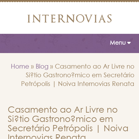
Toggle naviga
Menu
Home
»
Blog
»
Casamento ao Ar Livre no
Si?tio Gastrono?mico em Secretário
Petrópolis | Noiva Internovias Renata
Casamento ao Ar Livre no
Si?tio Gastrono?mico em
Secretário Petrópolis | Noiva
Internovias Renata