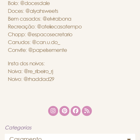
Bolo: @docesdale
Doces: @alyahsweets
Bem casados: @elvirabona
Recreação: @ateliecasatempo
Chopp: @espacosecretario
Canudos: @can.u.do_
Convite: @papelsemente
Insta dos noivos:
Noiva: @re_ribeiro_rj
Noivo: @rhaddad29
Categorias
Casamento