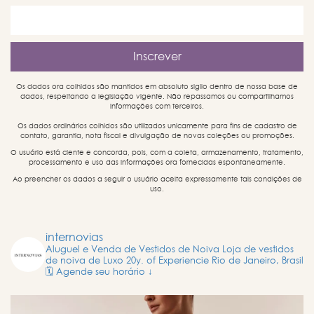
Os dados ora colhidos são mantidos em absoluto sigilo dentro de nossa base de
dados, respeitando a legislação vigente. Não repassamos ou compartilhamos
informações com terceiros.
Os dados ordinários colhidos são utilizados unicamente para fins de cadastro de
contato, garantia, nota fiscal e divulgação de novas coleções ou promoções.
O usuário está ciente e concorda, pois, com a coleta, armazenamento, tratamento,
processamento e uso das informações ora fornecidas espontaneamente.
Ao preencher os dados a seguir o usuário aceita expressamente tais condições de
uso.
internovias
Aluguel e Venda de Vestidos de Noiva
Loja de vestidos
de noiva de Luxo
20y. of Experiencie
Rio de Janeiro, Brasil
🗓️ Agende seu horário ↓