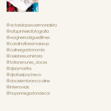
@victorialopescerimonialista
@rafapinheirofotografia
@wagnerrodriguesfilmes
@carolinafloresmakeup
@calinergastronomia
@celebresuahistoria
@tatianenunes_doces
@djarymartins
@djrafaelpacheco
@docelembranca.aline
@internoviais
@hayannegostondecor