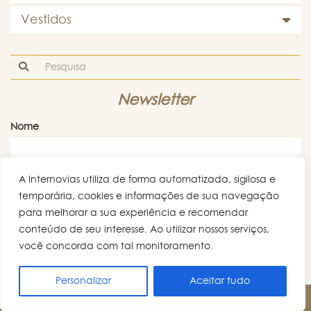
Vestidos
Newsletter
Nome
A Internovias utiliza de forma automatizada, sigilosa e
Email
*
temporária, cookies e informações de sua navegação
para melhorar a sua experiência e recomendar
conteúdo de seu interesse. Ao utilizar nossos serviços,
você concorda com tal monitoramento.
Os dados ora colhidos são mantidos em absoluto sigilo dentro de nossa base de
Personalizar
Aceitar tudo
dados, respeitando a legislação vigente. Não repassamos ou compartilhamos
informações com terceiros.
AGENDE UM HORÁRIO!
Os dados ordinários colhidos são utilizados unicamente para fins de cadastro de