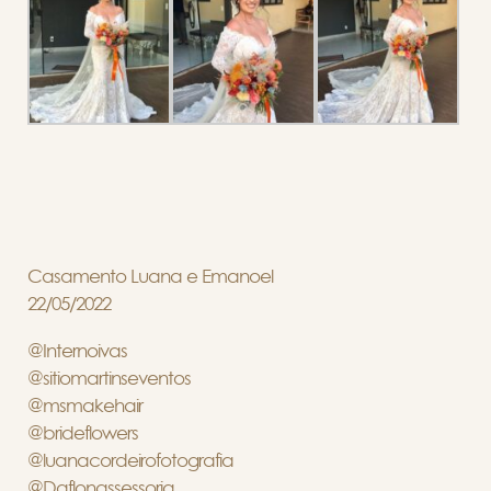
Casamento Luana e Emanoel
22/05/2022
@Internoivas
@sitiomartinseventos
@msmakehair
@brideflowers
@luanacordeirofotografia
@Daflonassessoria