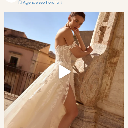
🗓️ Agende seu horário ↓