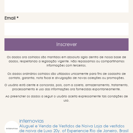
Email
*
Os dados ora colhidos são mantidos em absoluto sigilo dentro de nossa base de
dados, respeitando a legislação vigente. Não repassamos ou compartilhamos
informações com terceiros.
Os dados ordinários colhidos são utilizados unicamente para fins de cadastro de
contato, garantia, nota fiscal e divulgação de novas coleções ou promoções.
O usuário está ciente e concorda, pois, com a coleta, armazenamento, tratamento,
processamento e uso das informações ora fornecidas espontaneamente.
Ao preencher os dados a seguir o usuário aceita expressamente tais condições de
uso.
internovias
Aluguel e Venda de Vestidos de Noiva
Loja de vestidos
de noiva de Luxo
20y. of Experiencie
Rio de Janeiro, Brasil