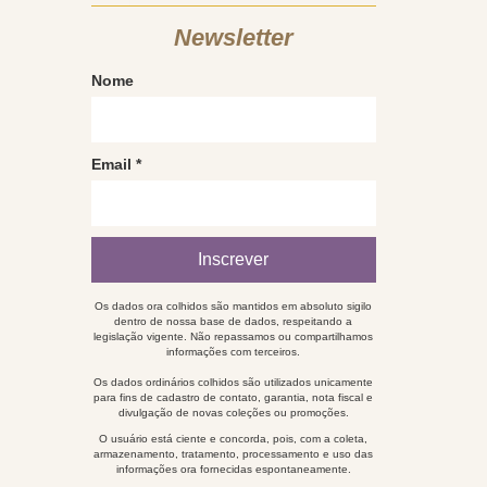
Newsletter
Nome
Email
*
Os dados ora colhidos são mantidos em absoluto sigilo
dentro de nossa base de dados, respeitando a
legislação vigente. Não repassamos ou compartilhamos
informações com terceiros.
Os dados ordinários colhidos são utilizados unicamente
para fins de cadastro de contato, garantia, nota fiscal e
divulgação de novas coleções ou promoções.
O usuário está ciente e concorda, pois, com a coleta,
armazenamento, tratamento, processamento e uso das
informações ora fornecidas espontaneamente.