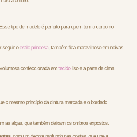
mbro a ombro.
 Esse tipo de modelo é perfeito para quem tem o corpo no
r seguir o
estilo princesa
, também fica maravilhoso em noivas
aia volumosa confeccionada em
tecido
liso e a parte de cima
ue o mesmo princípio da cintura marcada e o bordado
 com as alças, que também deixam os ombros expostos.
entes
, com um decote profundo nas costas, que une a