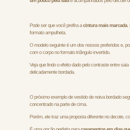
um pouco pela saia
e acompanhados pelo decote o
Pode ser que você prefira a
cintura mais marcada
.
formato ampulheta.
O modelo seguinte é um dos nossos preferidos e, po
com o corpo no formato triângulo invertido.
Veja que lindo o efeito dado pelo contraste entre s
delicadamente bordada.
O próximo exemplo de vestido de noiva bordado seg
concentrado na parte de cima.
Porém, ele traz uma proposta diferente no decote,
É uma opção perfeita para
casamentos em dias qu