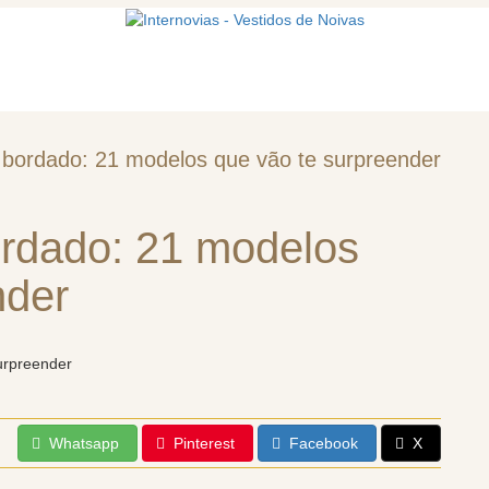
mos
Vestidos de noiva
Acessórios
a bordado: 21 modelos que vão te surpreender
ordado: 21 modelos
nder
Whatsapp
Pinterest
Facebook
X