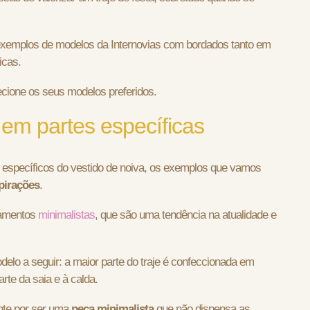
 exemplos de modelos da Internovias com bordados tanto em
icas.
ecione os seus modelos preferidos.
 em partes específicas
 específicos do vestido de noiva, os exemplos que vamos
spirações
.
samentos
minimalistas
, que são uma tendência na atualidade e
elo a seguir: a maior parte do traje é confeccionada em
rte da saia e à calda.
nte por ser uma
peça minimalista
que não dispensa as