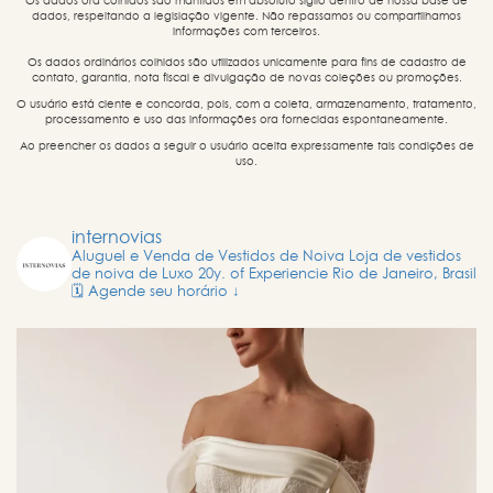
Os dados ora colhidos são mantidos em absoluto sigilo dentro de nossa base de
dados, respeitando a legislação vigente. Não repassamos ou compartilhamos
informações com terceiros.
Os dados ordinários colhidos são utilizados unicamente para fins de cadastro de
contato, garantia, nota fiscal e divulgação de novas coleções ou promoções.
O usuário está ciente e concorda, pois, com a coleta, armazenamento, tratamento,
processamento e uso das informações ora fornecidas espontaneamente.
Ao preencher os dados a seguir o usuário aceita expressamente tais condições de
uso.
internovias
Aluguel e Venda de Vestidos de Noiva
Loja de vestidos
de noiva de Luxo
20y. of Experiencie
Rio de Janeiro, Brasil
🗓️ Agende seu horário ↓