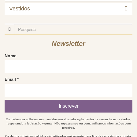
Vestidos
Newsletter
Nome
Email
*
Os dados ora colhidos são mantidos em absoluto sigilo dentro de nossa base de dados,
respeitando a legislação vigente. Não repassamos ou compartilhamos informações com
terceiros.
Os dados ordinários colhidos são utilizados unicamente para fins de cadastro de contato,