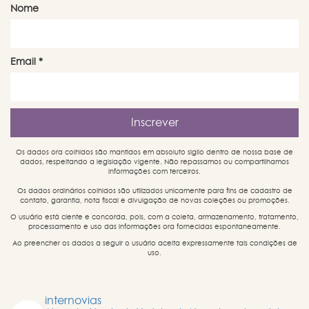
Nome
Email
*
Os dados ora colhidos são mantidos em absoluto sigilo dentro de nossa base de
dados, respeitando a legislação vigente. Não repassamos ou compartilhamos
informações com terceiros.
Os dados ordinários colhidos são utilizados unicamente para fins de cadastro de
contato, garantia, nota fiscal e divulgação de novas coleções ou promoções.
O usuário está ciente e concorda, pois, com a coleta, armazenamento, tratamento,
processamento e uso das informações ora fornecidas espontaneamente.
Ao preencher os dados a seguir o usuário aceita expressamente tais condições de
uso.
internovias