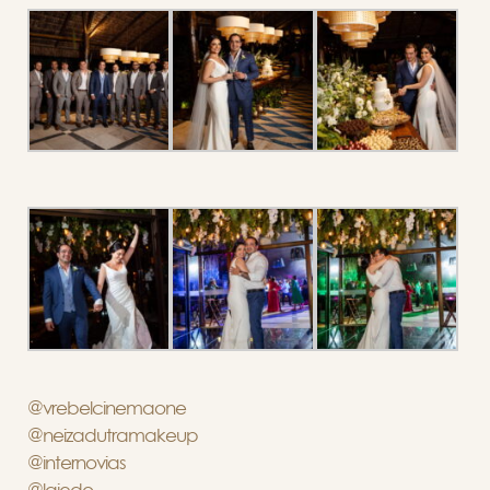
@vrebelcinemaone
@neizadutramakeup
@internovias