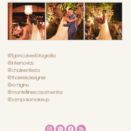
@fgoncalvesfotografia
@internovias
@chaleenfesta
@thaisreisdesigner
@ro.higino
@montefilnescasamentos
@sampaiomakeup