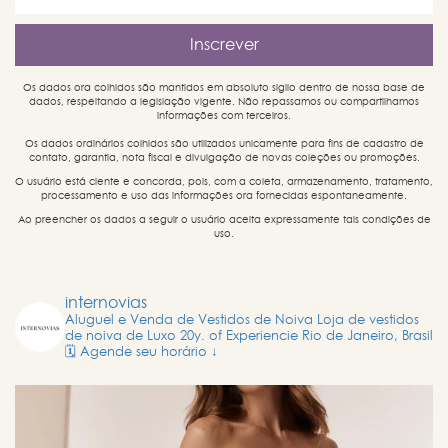
Os dados ora colhidos são mantidos em absoluto sigilo dentro de nossa base de
dados, respeitando a legislação vigente. Não repassamos ou compartilhamos
informações com terceiros.
Os dados ordinários colhidos são utilizados unicamente para fins de cadastro de
contato, garantia, nota fiscal e divulgação de novas coleções ou promoções.
O usuário está ciente e concorda, pois, com a coleta, armazenamento, tratamento,
processamento e uso das informações ora fornecidas espontaneamente.
Ao preencher os dados a seguir o usuário aceita expressamente tais condições de
uso.
internovias
Aluguel e Venda de Vestidos de Noiva
Loja de vestidos
de noiva de Luxo
20y. of Experiencie
Rio de Janeiro, Brasil
🗓️ Agende seu horário ↓