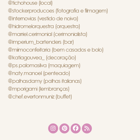
@tichohouse (local)
@stockerproducoes (fotografia e filmagem)
@internovias (vestido de noiva)
@hidromelorquestra (orquestra)
@marriel.cerimonial (cerimonialista)
@imperium_bartenders (bar)
@miimoconfeitaria (bem casados e bolo)
@katiagouvea_ (decoração)
@ps.palomasilva (maquiagem)
@naty.manoel (penteado)
@palhasdamy (palhas italianas)
@mporigami (lembranças)
@chef.evertonmuniz (buffet)