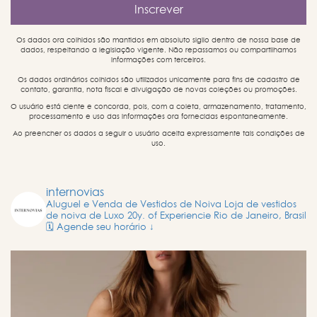
Os dados ora colhidos são mantidos em absoluto sigilo dentro de nossa base de
dados, respeitando a legislação vigente. Não repassamos ou compartilhamos
informações com terceiros.
Os dados ordinários colhidos são utilizados unicamente para fins de cadastro de
contato, garantia, nota fiscal e divulgação de novas coleções ou promoções.
O usuário está ciente e concorda, pois, com a coleta, armazenamento, tratamento,
processamento e uso das informações ora fornecidas espontaneamente.
Ao preencher os dados a seguir o usuário aceita expressamente tais condições de
uso.
internovias
Aluguel e Venda de Vestidos de Noiva
Loja de vestidos
de noiva de Luxo
20y. of Experiencie
Rio de Janeiro, Brasil
🗓️ Agende seu horário ↓