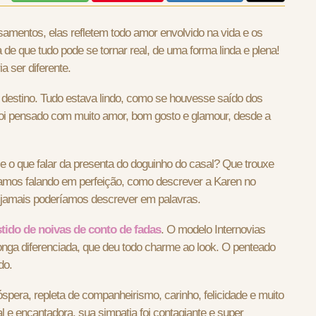
mentos, elas refletem todo amor envolvido na vida e os
de que tudo pode se tornar real, de uma forma linda e plena!
a ser diferente.
o destino. Tudo estava lindo, como se houvesse saído dos
 foi pensado com muito amor, bom gosto e glamour, desde a
e o que falar da presenta do doguinho do casal? Que trouxe
stamos falando em perfeição, como descrever a Karen no
e jamais poderíamos descrever em palavras.
tido de noivas de conto de fadas
. O modelo Internovias
nga diferenciada, que deu todo charme ao look. O penteado
do.
spera, repleta de companheirismo, carinho, felicidade e muito
 e encantadora, sua simpatia foi contagiante e super