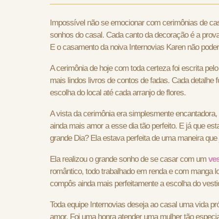
Impossível não se emocionar com cerimônias de casa
sonhos do casal. Cada canto da decoração é a prova 
E o casamento da noiva Internovias Karen não poderi
A cerimônia de hoje com toda certeza foi escrita pel
mais lindos livros de contos de fadas. Cada detalhe
escolha do local até cada arranjo de flores.
A vista da cerimônia era simplesmente encantadora, 
ainda mais amor a esse dia tão perfeito. E já que e
grande Dia? Ela estava perfeita de uma maneira qu
Ela realizou o grande sonho de se casar com um
ves
romântico, todo trabalhado em renda e com manga lo
compôs ainda mais perfeitamente a escolha do vesti
Toda equipe Internovias deseja ao casal uma vida pró
amor. Foi uma honra atender uma mulher tão especial