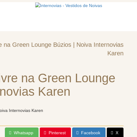
mos
Vestidos de noiva
Acessórios
 na Green Lounge Búzios | Noiva Internovias
Karen
ivre na Green Lounge
rnovias Karen
Whatsapp
Pinterest
Facebook
X