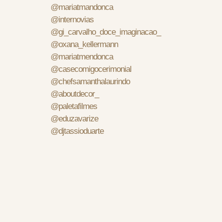
@mariatmandonca
@internovias
@gi_carvalho_doce_imaginacao_
@oxana_kellermann
@mariatmendonca
@casecomigocerimonial
@chefsamanthalaurindo
@aboutdecor_
@paletafilmes
@eduzavarize
@djtassioduarte