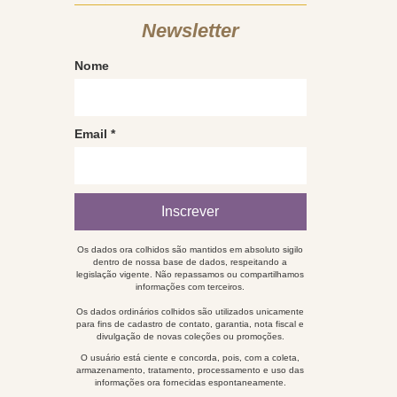
Newsletter
Nome
Email
*
Os dados ora colhidos são mantidos em absoluto sigilo
dentro de nossa base de dados, respeitando a
legislação vigente. Não repassamos ou compartilhamos
informações com terceiros.
Os dados ordinários colhidos são utilizados unicamente
para fins de cadastro de contato, garantia, nota fiscal e
divulgação de novas coleções ou promoções.
O usuário está ciente e concorda, pois, com a coleta,
armazenamento, tratamento, processamento e uso das
informações ora fornecidas espontaneamente.