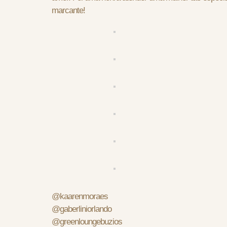
marcante!
@kaarenmoraes
@gaberliniorlando
@greenloungebuzios