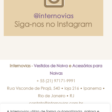
Internovias -
Vestidos de Noiva
e
Acessórios para
Noivas
+ 55 (21) 97171-9991
Rua Visconde de Pirajá, 540 • loja 216 • Ipanema
•
Rio de Janeiro
•
RJ
contato@internovias.com.br
A Internovias utiliza de forma automatizada, sigilosa e