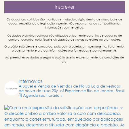
Os dados ora colhidos são mantidos em absoluto sigilo dentro de nossa base de
dados, respeitando a legislação vigente. Não repassamos ou compartilhamos
informações com terceiros.
Os dados ordinários colhidos são utilizados unicamente para fins de cadastro de
contato, garantia, nota fiscal e divulgação de novas coleções ou promoções.
O usuário está ciente e concorda, pois, com a coleta, armazenamento, tratamento,
processamento e uso das informações ora fornecidas espontaneamente.
Ao preencher os dados a seguir o usuário aceita expressamente tais condições de
uso.
internovias
Aluguel e Venda de Vestidos de Noiva
Loja de vestidos
de noiva de Luxo
20y. of Experiencie
Rio de Janeiro, Brasil
🗓️ Agende seu horário ↓