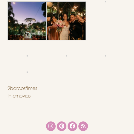
2barcosfilmes
Internovias