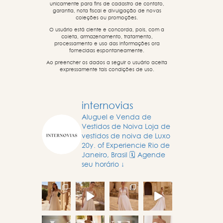
unicamente para fins de cadastro de contato,
garantia, nota fiscal e divulgação de novas
coleções ou promoções.
O usuário está ciente e concorda, pois, com a
coleta, armazenamento, tratamento,
processamento e uso das informações ora
fornecidas espontaneamente.
Ao preencher os dados a seguir o usuário aceita
expressamente tais condições de uso.
internovias
Aluguel e Venda de
Vestidos de Noiva
Loja de
vestidos de noiva de Luxo
20y. of Experiencie
Rio de
Janeiro, Brasil
🗓️ Agende
seu horário ↓