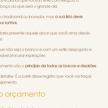
as e planos que você já teve com relação à
sboço do que será o grande dia.
o tradicional ou inovador, mas
a sua lista deve
us sonhos.
staria presente aquele doce que você ama desde
a!
ue não seja o branco e com um estilo despojado e
sível procurar inspirações.
amento são o
princípio de todas as buscas e decisões
.
alhe. É a partir desse registro que você vai traçar
nejamento.
 o orçamento