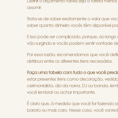
Definir o orçamento talvez seja a tarefa menos
assumir.
Trata-se de saber exatamente o valor que você
saber quanto dinheiro vocês têm disponível pa
E isso pode ser complicado, porque, ao lon
vão surgindo e vocês podem sentir vontade d
Por essa razão, recomendamos que você defi
distribua entre os diferentes itens necessários.
Faça uma tabela com tudo o que você precisa
estar presentes itens como decoração, vestido
cerimonialista, dia da noiva, DJ ou banda, lem
você lembrar ou achar importante.
É claro que, à medida que você for fazendo a
barato ou mais caro. Nesse caso, você vai red