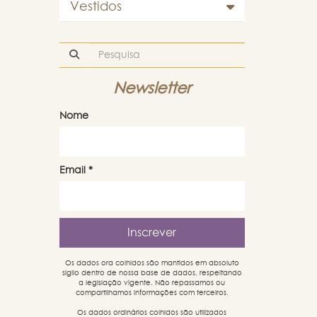
Vestidos
Newsletter
Nome
Email
*
Os dados ora colhidos são mantidos em absoluto
sigilo dentro de nossa base de dados, respeitando
a legislação vigente. Não repassamos ou
compartilhamos informações com terceiros.
Os dados ordinários colhidos são utilizados