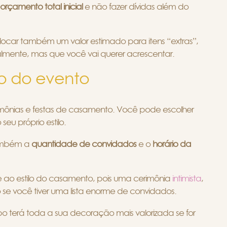
rçamento total inicial
e não fazer dívidas além do
locar também um valor estimado para itens “extras”,
ialmente, mas que você vai querer acrescentar.
lo do evento
erimônias e festas de casamento. Você pode escolher
seu próprio estilo.
também a
quantidade de convidados
e o
horário da
te ao estilo do casamento, pois uma cerimônia
intimista
,
ivo se você tiver uma lista enorme de convidados.
o terá toda a sua decoração mais valorizada se for