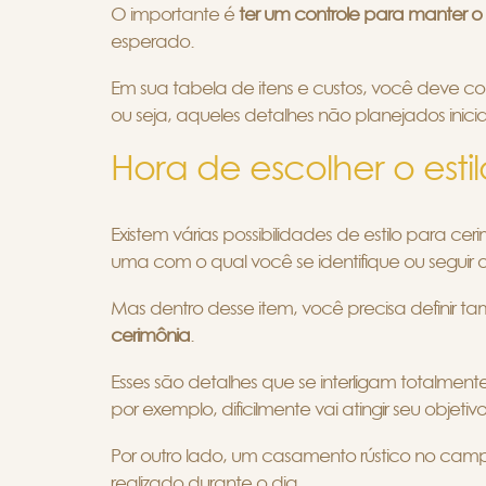
O importante é
ter um controle para manter o o
esperado.
Em sua tabela de itens e custos, você deve co
ou seja, aqueles detalhes não planejados inic
Hora de escolher o esti
Existem várias possibilidades de estilo para c
uma com o qual você se identifique ou seguir o 
Mas dentro desse item, você precisa definir 
cerimônia
.
Esses são detalhes que se interligam totalmen
por exemplo, dificilmente vai atingir seu objet
Por outro lado, um casamento rústico no camp
realizado durante o dia.