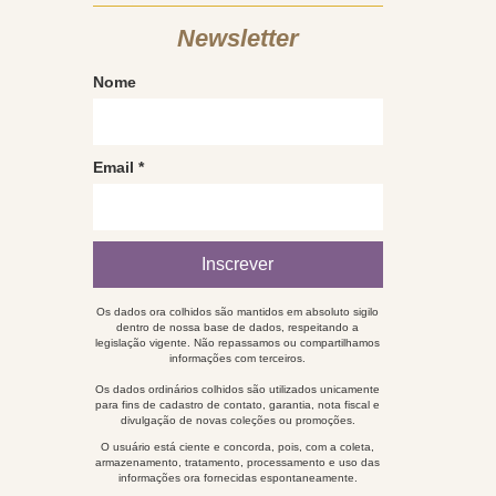
Newsletter
Nome
Email
*
Os dados ora colhidos são mantidos em absoluto sigilo
dentro de nossa base de dados, respeitando a
legislação vigente. Não repassamos ou compartilhamos
informações com terceiros.
Os dados ordinários colhidos são utilizados unicamente
para fins de cadastro de contato, garantia, nota fiscal e
divulgação de novas coleções ou promoções.
O usuário está ciente e concorda, pois, com a coleta,
armazenamento, tratamento, processamento e uso das
informações ora fornecidas espontaneamente.