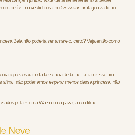
e a fera dançam juntos. Você certamente se lembra desse
m um belíssimo vestido real no
live action
protagonizado por
incesa Bela não poderia ser amarelo, certo? Veja então como
 manga e a saia rodada e cheia de brilho tornam esse um
s afinal, não poderíamos esperar menos dessa princesa, não
o usados pela Emma Watson na gravação do filme:
de Neve