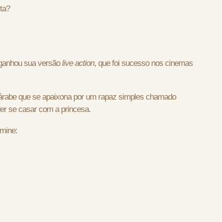
ta?
á ganhou sua versão
live action
, que foi sucesso nos cinemas
árabe que se apaixona por um rapaz simples chamado
der se casar com a princesa.
smine: