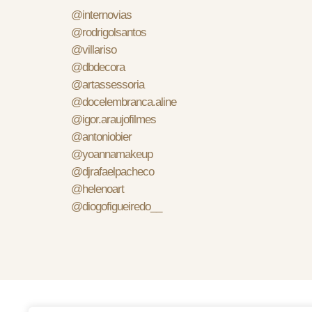
@internovias
@rodrigolsantos
@villariso
@dbdecora
@artassessoria
@docelembranca.aline
@igor.araujofilmes
@antoniobier
@yoannamakeup
@djrafaelpacheco
@helenoart
@diogofigueiredo__