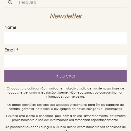
Newsletter
Nome
Email
*
Os dados ora colhidos são mantidos em absoluto sigilo dentro de nossa base de
dados, respeitando a legislação vigente. Não repassamos ou compartilhamos
informações com terceiros.
Os dados ordinários colhidos são utilizados unicamente para fins de cadastro de
contato, garantia, nota fiscal e divulgação de novas coleções ou promoções.
O usuário está ciente e concorda, pois, com a coleta, armazenamento, tratamento,
processamento e uso das informações ora fornecidas espontaneamente.
Ao preencher os dados a seguir o usuário aceita expressamente tais condições de