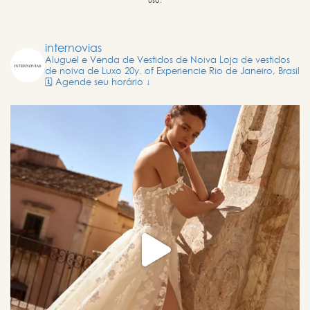
uso.
internovias
Aluguel e Venda de Vestidos de Noiva
Loja de vestidos
de noiva de Luxo
20y. of Experiencie
Rio de Janeiro, Brasil
🗓️ Agende seu horário ↓