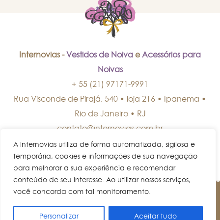
Internovias -
Vestidos de Noiva
e
Acessórios para
Noivas
+ 55 (21) 97171-9991
Rua Visconde de Pirajá, 540 • loja 216 • Ipanema
•
Rio de Janeiro
•
RJ
contato@internovias.com.br
A Internovias utiliza de forma automatizada, sigilosa e
temporária, cookies e informações de sua navegação
para melhorar a sua experiência e recomendar
conteúdo de seu interesse. Ao utilizar nossos serviços,
você concorda com tal monitoramento.
© Internovias • Todos os direitos reservados.
Personalizar
Aceitar tudo