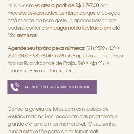
ainda, com
valores a partir de R$ 1.797,00
em
modelos selecionados. Lembrando que a coleção
está repleta de bom gosto, e apenas nesses dias
poderá contar com
pagamento facilitado em até
12x sem juros
!
Agende seu horário pelos números:
(21) 2529.6402 •
2512.3900 • 98278.0475 (WhatsApp). Nosso endereço
fica na Rua Visconde de Pirajá, 540 • loja 216 •
Ipanema • Rio de Janeiro / RJ.
Confira a galeria de fotos com os modelos de
vestidos mais incríveis, peças criadas para tornar o
grande dia ainda mais memorável. O seu sonho
nunca esteve tão perto de se tornar real!