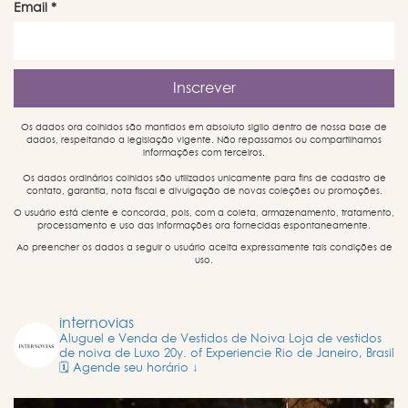
Email
*
Os dados ora colhidos são mantidos em absoluto sigilo dentro de nossa base de
dados, respeitando a legislação vigente. Não repassamos ou compartilhamos
informações com terceiros.
Os dados ordinários colhidos são utilizados unicamente para fins de cadastro de
contato, garantia, nota fiscal e divulgação de novas coleções ou promoções.
O usuário está ciente e concorda, pois, com a coleta, armazenamento, tratamento,
processamento e uso das informações ora fornecidas espontaneamente.
Ao preencher os dados a seguir o usuário aceita expressamente tais condições de
uso.
internovias
Aluguel e Venda de Vestidos de Noiva
Loja de vestidos
de noiva de Luxo
20y. of Experiencie
Rio de Janeiro, Brasil
🗓️ Agende seu horário ↓