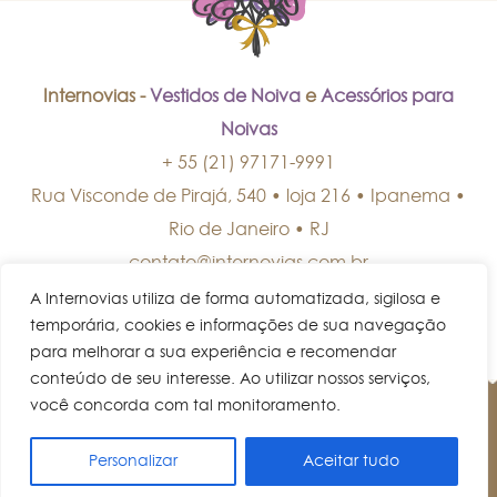
Internovias -
Vestidos de Noiva
e
Acessórios para
Noivas
+ 55 (21) 97171-9991
Rua Visconde de Pirajá, 540 • loja 216 • Ipanema
•
Rio de Janeiro
•
RJ
contato@internovias.com.br
A Internovias utiliza de forma automatizada, sigilosa e
temporária, cookies e informações de sua navegação
para melhorar a sua experiência e recomendar
conteúdo de seu interesse. Ao utilizar nossos serviços,
você concorda com tal monitoramento.
© Internovias • Todos os direitos reservados.
Personalizar
Aceitar tudo
AGENDE UM HORÁRIO!