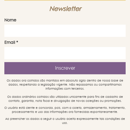
Newsletter
Nome
Email
*
Os dados ora colhidos são mantidos em absoluto sigilo dentro de nossa base de
dados, respeitando a legislação vigente. Não repassamos ou compartilhamos
informações com terceiros.
Os dados ordinários colhidos são utilizados unicamente para fins de cadastro de
contato, garantia, nota fiscal e divulgação de novas coleções ou promoções.
O usuário está ciente e concorda, pois, com a coleta, armazenamento, tratamento,
processamento e uso das informações ora fornecidas espontaneamente.
Ao preencher os dados a seguir o usuário aceita expressamente tais condições de
uso.