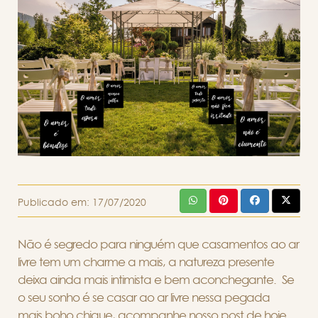
Publicado em:
17/07/2020
Não é segredo para ninguém que casamentos ao ar
livre tem um charme a mais, a natureza presente
deixa ainda mais intimista e bem aconchegante. Se
o seu sonho é se casar ao ar livre nessa pegada
mais boho chique, acompanhe nosso post de hoje.