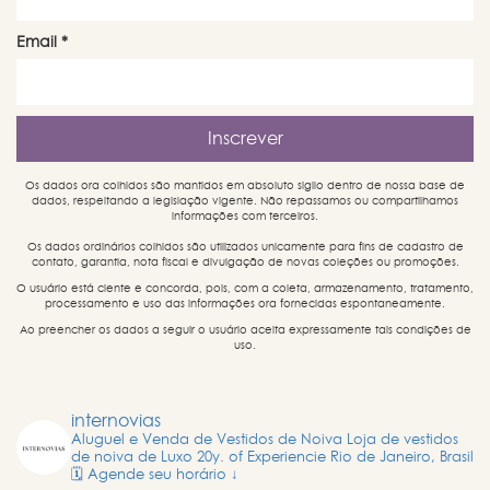
Email
*
Os dados ora colhidos são mantidos em absoluto sigilo dentro de nossa base de
dados, respeitando a legislação vigente. Não repassamos ou compartilhamos
informações com terceiros.
Os dados ordinários colhidos são utilizados unicamente para fins de cadastro de
contato, garantia, nota fiscal e divulgação de novas coleções ou promoções.
O usuário está ciente e concorda, pois, com a coleta, armazenamento, tratamento,
processamento e uso das informações ora fornecidas espontaneamente.
Ao preencher os dados a seguir o usuário aceita expressamente tais condições de
uso.
internovias
Aluguel e Venda de Vestidos de Noiva
Loja de vestidos
de noiva de Luxo
20y. of Experiencie
Rio de Janeiro, Brasil
🗓️ Agende seu horário ↓