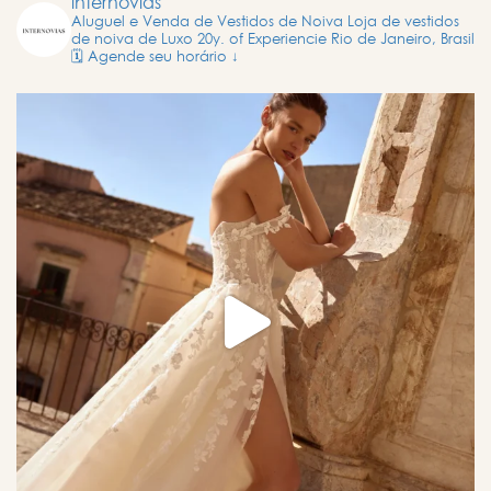
internovias
Aluguel e Venda de Vestidos de Noiva
Loja de vestidos
de noiva de Luxo
20y. of Experiencie
Rio de Janeiro, Brasil
🗓️ Agende seu horário ↓