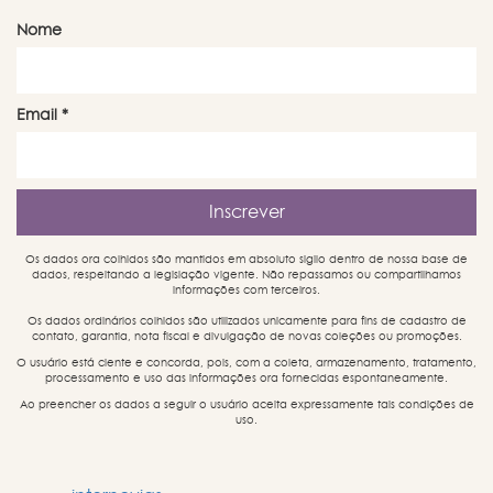
Nome
Email
*
Os dados ora colhidos são mantidos em absoluto sigilo dentro de nossa base de
dados, respeitando a legislação vigente. Não repassamos ou compartilhamos
informações com terceiros.
Os dados ordinários colhidos são utilizados unicamente para fins de cadastro de
contato, garantia, nota fiscal e divulgação de novas coleções ou promoções.
O usuário está ciente e concorda, pois, com a coleta, armazenamento, tratamento,
processamento e uso das informações ora fornecidas espontaneamente.
Ao preencher os dados a seguir o usuário aceita expressamente tais condições de
uso.