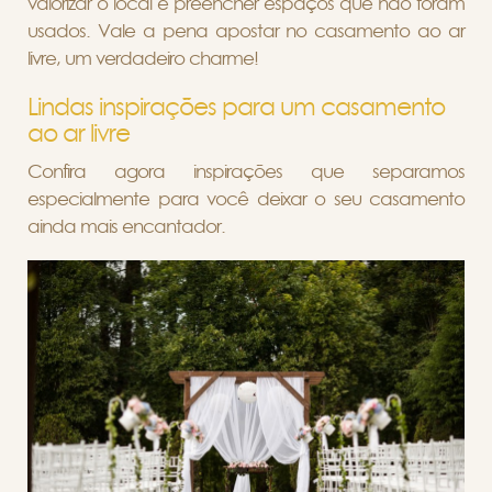
valorizar o local e preencher espaços que não foram
usados. Vale a pena apostar no casamento ao ar
livre, um verdadeiro charme!
Lindas inspirações para um casamento
ao ar livre
Confira agora inspirações que separamos
especialmente para você deixar o seu casamento
ainda mais encantador.