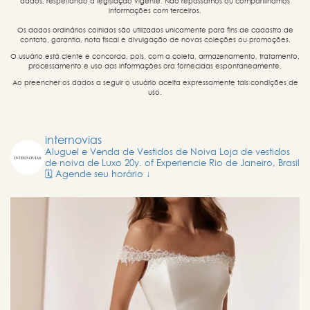
dados, respeitando a legislação vigente. Não repassamos ou compartilhamos
informações com terceiros.
Os dados ordinários colhidos são utilizados unicamente para fins de cadastro de
contato, garantia, nota fiscal e divulgação de novas coleções ou promoções.
O usuário está ciente e concorda, pois, com a coleta, armazenamento, tratamento,
processamento e uso das informações ora fornecidas espontaneamente.
Ao preencher os dados a seguir o usuário aceita expressamente tais condições de
uso.
internovias
Aluguel e Venda de Vestidos de Noiva
Loja de vestidos
de noiva de Luxo
20y. of Experiencie
Rio de Janeiro, Brasil
🗓️ Agende seu horário ↓