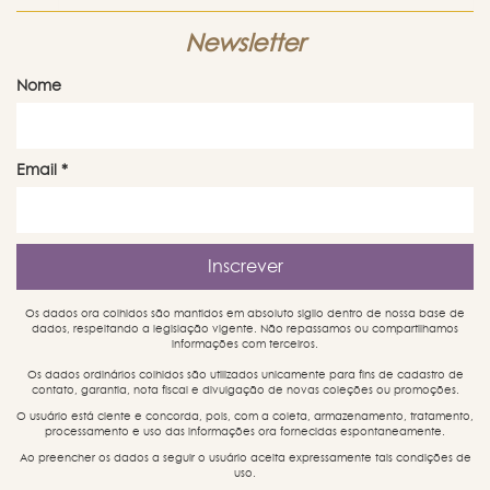
Newsletter
Nome
Email
*
Os dados ora colhidos são mantidos em absoluto sigilo dentro de nossa base de
dados, respeitando a legislação vigente. Não repassamos ou compartilhamos
informações com terceiros.
Os dados ordinários colhidos são utilizados unicamente para fins de cadastro de
contato, garantia, nota fiscal e divulgação de novas coleções ou promoções.
O usuário está ciente e concorda, pois, com a coleta, armazenamento, tratamento,
processamento e uso das informações ora fornecidas espontaneamente.
Ao preencher os dados a seguir o usuário aceita expressamente tais condições de
uso.