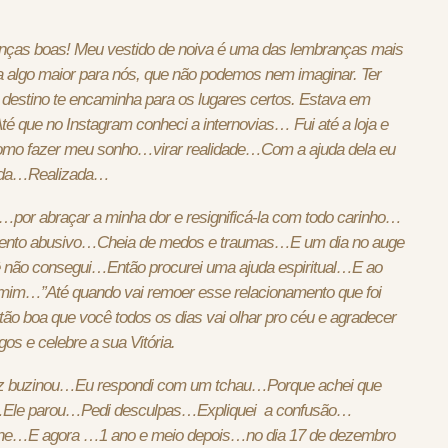
ças boas! Meu vestido de noiva é uma das lembranças mais
rva algo maior para nós, que não podemos nem imaginar. Ter
destino te encaminha para os lugares certos. Estava em
té que no Instagram conheci a internovias… Fui até a loja e
como fazer meu sonho…virar realidade…Com a ajuda dela eu
ada…Realizada…
 …por abraçar a minha dor e resignificá-la com todo carinho…
amento abusivo…Cheia de medos e traumas…E um dia no auge
ê não consegui…Então procurei uma ajuda espiritual…E ao
ra mim…”Até quando vai remoer esse relacionamento que foi
ão boa que você todos os dias vai olhar pro céu e agradecer
os e celebre a sua Vitória.
 buzinou…Eu respondi com um tchau…Porque achei que
…Ele parou…Pedi desculpas…Expliquei a confusão…
one…E agora …1 ano e meio depois…no dia 17 de dezembro