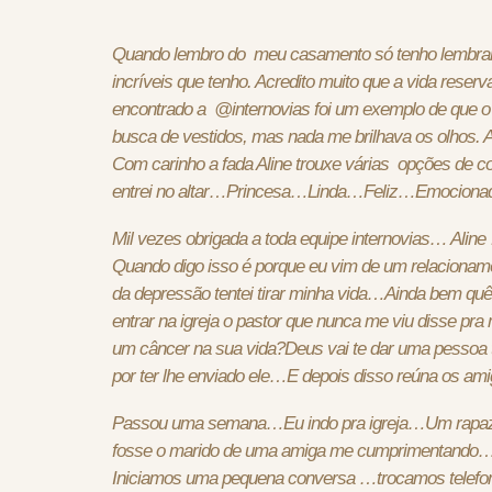
Quando lembro do meu casamento só tenho lembran
incríveis que tenho. Acredito muito que a vida rese
encontrado a @internovias foi um exemplo de que o 
busca de vestidos, mas nada me brilhava os olhos. A
Com carinho a fada Aline trouxe várias opções de 
entrei no altar…Princesa…Linda…Feliz…Emocion
Mil vezes obrigada a toda equipe internovias… Aline
Quando digo isso é porque eu vim de um relacion
da depressão tentei tirar minha vida…Ainda bem qu
entrar na igreja o pastor que nunca me viu disse p
um câncer na sua vida?Deus vai te dar uma pessoa t
por ter lhe enviado ele…E depois disso reúna os amig
Passou uma semana…Eu indo pra igreja…Um rapaz
fosse o marido de uma amiga me cumprimentando
Iniciamos uma pequena conversa …trocamos telef