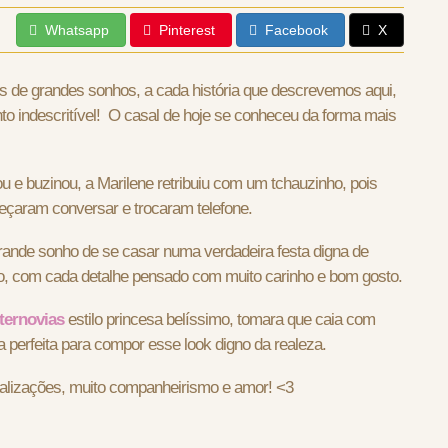
Whatsapp
Pinterest
Facebook
X
s de grandes sonhos, a cada história que descrevemos aqui,
o indescritível! O casal de hoje se conheceu da forma mais
 e buzinou, a Marilene retribuiu com um tchauzinho, pois
çaram conversar e trocaram telefone.
grande sonho de se casar numa verdadeira festa digna de
ico, com cada detalhe pensado com muito carinho e bom gosto.
nternovias
estilo princesa belíssimo, tomara que caia com
 perfeita para compor esse look digno da realeza.
ealizações, muito companheirismo e amor! <3