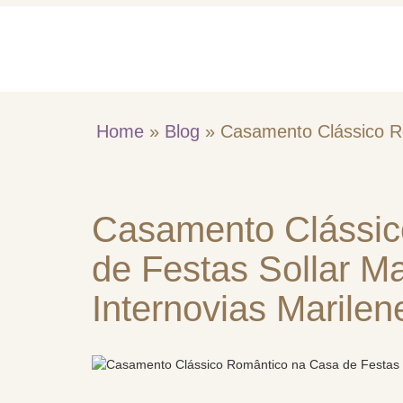
Home
Quem So
Home
»
Blog
»
Casamento Clássico R
Casamento Clássic
de Festas Sollar M
Internovias Marilen