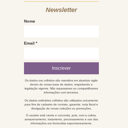
Newsletter
Nome
Email
*
Os dados ora colhidos são mantidos em absoluto sigilo
dentro de nossa base de dados, respeitando a
legislação vigente. Não repassamos ou compartilhamos
informações com terceiros.
Os dados ordinários colhidos são utilizados unicamente
para fins de cadastro de contato, garantia, nota fiscal e
divulgação de novas coleções ou promoções.
O usuário está ciente e concorda, pois, com a coleta,
armazenamento, tratamento, processamento e uso das
informações ora fornecidas espontaneamente.