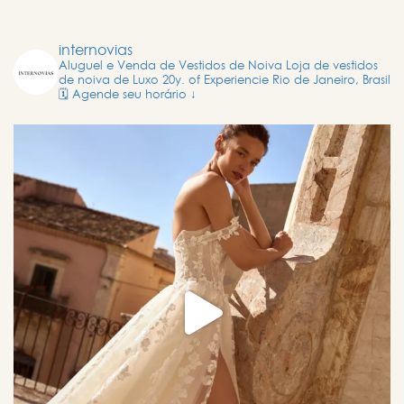
internovias
Aluguel e Venda de Vestidos de Noiva
Loja de vestidos
de noiva de Luxo
20y. of Experiencie
Rio de Janeiro, Brasil
🗓️ Agende seu horário ↓