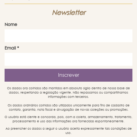
Newsletter
Nome
Email
*
Os dados ora colhidos são mantidos em absoluto sigilo dentro de nossa base de
dados, respeitando a legislação vigente. Não repassamos ou compartilhamos
informações com terceiros.
Os dados ordinários colhidos são utilizados unicamente para fins de cadastro de
contato, garantia, nota fiscal e divulgação de novas coleções ou promoções.
O usuário está ciente e concorda, pois, com a coleta, armazenamento, tratamento,
processamento e uso das informações ora fornecidas espontaneamente.
Ao preencher os dados a seguir o usuário aceita expressamente tais condições de
uso.