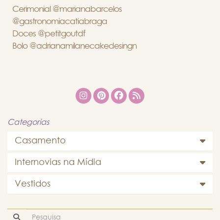
Cerimonial @marianabarcelos
@gastronomiacatiabraga
Doces @petitgoutdf
Bolo @adrianamilanecakedesingn
Categorias
Casamento
Internovias na Mídia
Vestidos