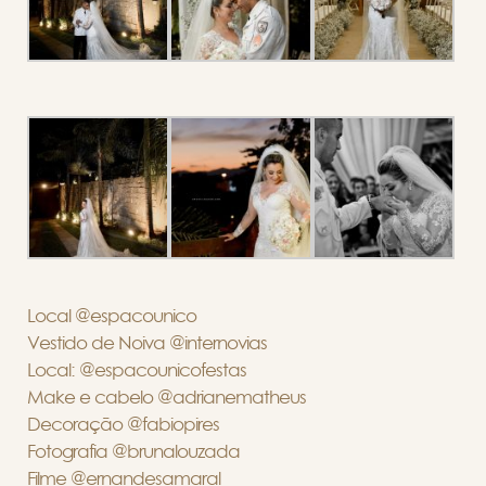
Local @espacounico
Vestido de Noiva @internovias
Local: @espacounicofestas
Make e cabelo @adrianematheus
Decoração @fabiopires
Fotografia @brunalouzada
Filme @ernandesamaral