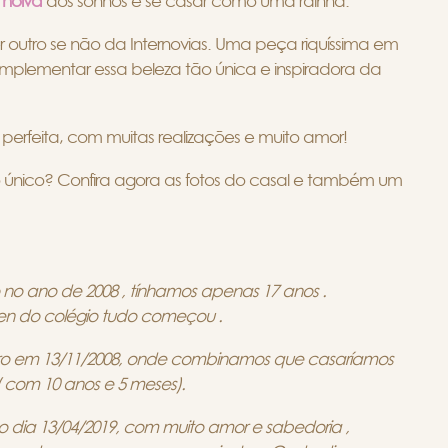
 noiva
dos sonhos e se casar como uma rainha.
 outro se não da Internovias. Uma peça riquíssima em
mplementar essa beleza tão única e inspiradora da
perfeita, com muitas realizações e muito amor!
o único? Confira agora as fotos do casal e também um
no ano de 2008 , tínhamos apenas 17 anos .
en do colégio tudo começou .
oro em 13/11/2008, onde combinamos que casaríamos
 com 10 anos e 5 meses).
o dia 13/04/2019, com muito amor e sabedoria ,