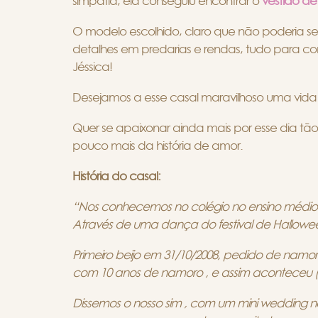
simpatia, ela conseguiu encontrar o
vestido de
O modelo escolhido, claro que não poderia ser
detalhes em predarias e rendas, tudo para co
Jéssica!
Desejamos a esse casal maravilhoso uma vida 
Quer se apaixonar ainda mais por esse dia tã
pouco mais da história de amor.
História do casal:
“Nos conhecemos no colégio no ensino médio 
Através de uma dança do festival de Hallowe
Primeiro beijo em 31/10/2008, pedido de nam
com 10 anos de namoro , e assim aconteceu (
Dissemos o nosso sim , com um mini wedding n