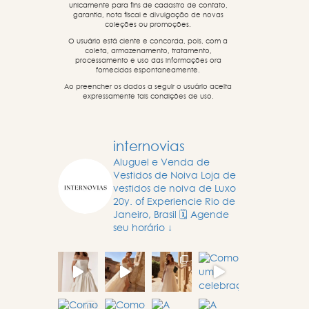
unicamente para fins de cadastro de contato,
garantia, nota fiscal e divulgação de novas
coleções ou promoções.
O usuário está ciente e concorda, pois, com a
coleta, armazenamento, tratamento,
processamento e uso das informações ora
fornecidas espontaneamente.
Ao preencher os dados a seguir o usuário aceita
expressamente tais condições de uso.
internovias
Aluguel e Venda de
Vestidos de Noiva
Loja de
vestidos de noiva de Luxo
20y. of Experiencie
Rio de
Janeiro, Brasil
🗓️ Agende
seu horário ↓