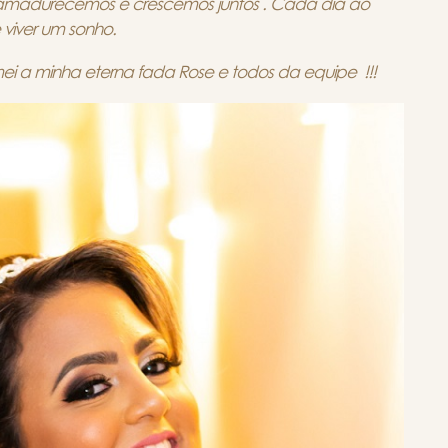
amadurecemos e crescemos juntos . Cada dia ao
e viver um sonho.
i a minha eterna fada Rose e todos da equipe !!!