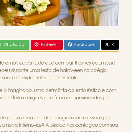
Whatsapp
Pinterest
Facebook
X
de amor, cada texto que compartilhamos aqui nosso
eceu durante uma festa de halloween no colégio,
r sonho da vida deles: o casamento.
e o imaginado, uma cerimônia ao estilo rústico e com
perfeito e original, que ficamos apaixonadas por
arte de um momento tão mágico como esse, e por
a noiva Internovias? A Jéssica nos contagiou com sua