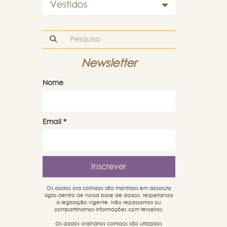
Vestidos
Newsletter
Nome
Email
*
Os dados ora colhidos são mantidos em absoluto
sigilo dentro de nossa base de dados, respeitando
a legislação vigente. Não repassamos ou
compartilhamos informações com terceiros.
Os dados ordinários colhidos são utilizados