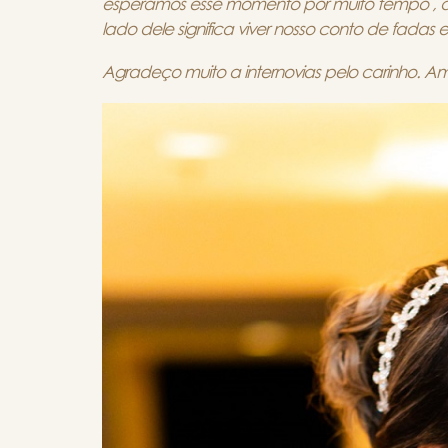
esperamos esse momento por muito tempo , 
lado dele significa viver nosso conto de fadas 
Agradeço muito a internovias pelo carinho.
Ame