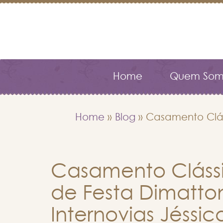
Home
Quem Som
Home
»
Blog
»
Casamento Clás
Casamento Clássi
de Festa Dimatton
Internovias Jéssic