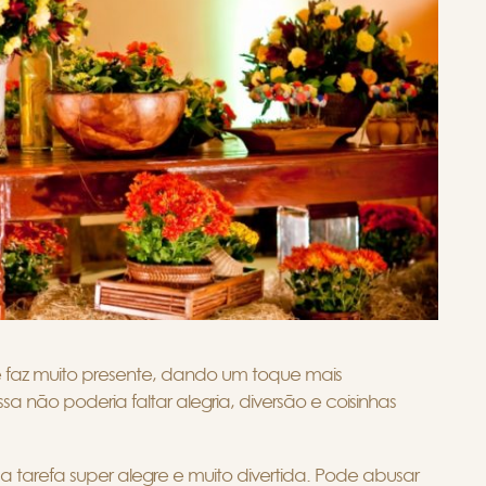
 faz muito presente, dando um toque mais
 não poderia faltar alegria, diversão e coisinhas
a tarefa super alegre e muito divertida. Pode abusar