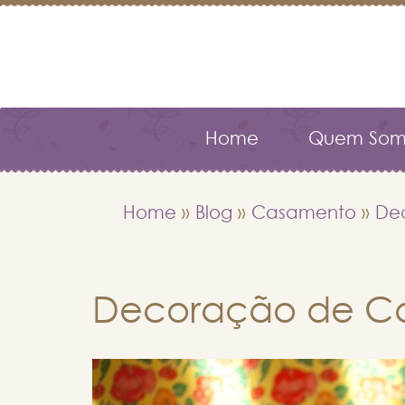
Home
Quem Som
Home
»
Blog
»
Casamento
»
De
Decoração de Ca