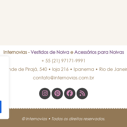
Internovias -
Vestidos de Noiva
e
Acessórios para Noivas
+ 55 (21) 97171-9991
isconde de Pirajá, 540 • loja 216 • Ipanema
•
Rio de Janei
contato@internovias.com.br
© Internovias • Todos os direitos reservados.