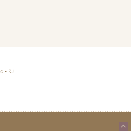
ro
•
RJ