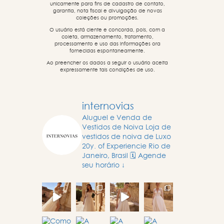
unicamente para fins de cadastro de contato,
garantia, nota fiscal e divulgação de novas
coleções ou promoções.
O usuário está ciente e concorda, pois, com a
coleta, armazenamento, tratamento,
processamento e uso das informações ora
fornecidas espontaneamente.
Ao preencher os dados a seguir o usuário aceita
expressamente tais condições de uso.
internovias
Aluguel e Venda de
Vestidos de Noiva
Loja de
vestidos de noiva de Luxo
20y. of Experiencie
Rio de
Janeiro, Brasil
🗓️ Agende
seu horário ↓