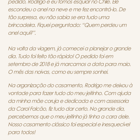
pedido, Rodrigo e eu fomos esquiar no Chile. Ele
escondeu o anel na neve e me fez encontrá-lo. De
tão surpresa, eu não sabia se era tudo uma
brincadeira. Fiquei perguntado: “Quem perdeu um
anel aqui?”.
Na volta da viagem, já comecei a planejar o grande
dia. Tudo foi feito tão rápido! O pedido foi em
setembro de 2018 e já marcamos a data para maio.
O mês das noivas, como eu sempre sonhei.
Na organização do casamento, Rodrigo me deixou à
vontade para fazer tudo do meu jeitinho. Com ajuda
da minha mãe coruja e dedicada e com assessoria
da Carol Falcão, fiz tudo dar certo. No grande dia,
percebemos que o meu jeitinho já tinha a cara dele.
Nosso casamento clássico foi especial e inesquecível
para todos!