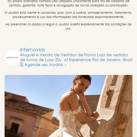
Os dados ordinários colhidos são utilizados unicamente para fins de cadastro de
contato, garantia, nota fiscal e divulgação de novas coleções ou promoções.
O usuário está ciente e concorda, pois, com a coleta, armazenamento, tratamento,
processamento e uso das informações ora fornecidas espontaneamente.
Ao preencher os dados a seguir o usuário aceita expressamente tais condições de
uso.
internovias
Aluguel e Venda de Vestidos de Noiva
Loja de vestidos
de noiva de Luxo
20y. of Experiencie
Rio de Janeiro, Brasil
🗓️ Agende seu horário ↓