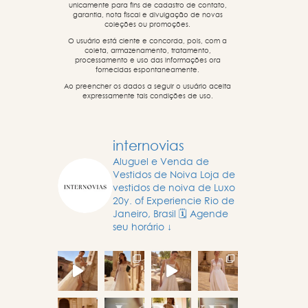
unicamente para fins de cadastro de contato,
garantia, nota fiscal e divulgação de novas
coleções ou promoções.
O usuário está ciente e concorda, pois, com a
coleta, armazenamento, tratamento,
processamento e uso das informações ora
fornecidas espontaneamente.
Ao preencher os dados a seguir o usuário aceita
expressamente tais condições de uso.
internovias
Aluguel e Venda de
Vestidos de Noiva
Loja de
vestidos de noiva de Luxo
20y. of Experiencie
Rio de
Janeiro, Brasil
🗓️ Agende
seu horário ↓