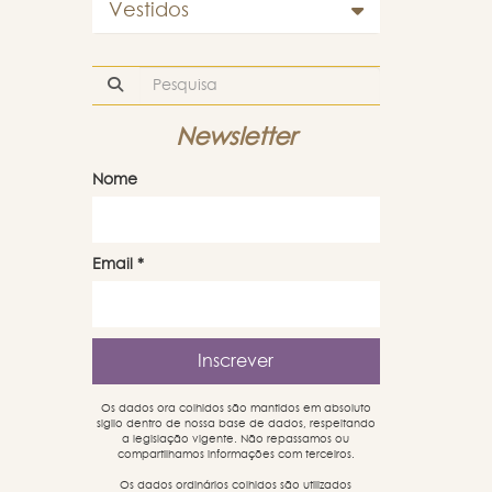
Vestidos
Newsletter
Nome
Email
*
Os dados ora colhidos são mantidos em absoluto
sigilo dentro de nossa base de dados, respeitando
a legislação vigente. Não repassamos ou
compartilhamos informações com terceiros.
Os dados ordinários colhidos são utilizados