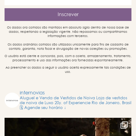
Os dados ora colhidos são mantidos em absoluto sigilo dentro de nossa base de
dados, respeitando a legislação vigente. Não repassamos ou compartilhamos
informações com terceiros.
Os dados ordinários colhidos são utilizados unicamente para fins de cadastro de
contato, garantia, nota fiscal e divulgação de novas coleções ou promoções.
O usuário está ciente e concorda, pois, com a coleta, armazenamento, tratamento,
processamento e uso das informações ora fornecidas espontaneamente.
Ao preencher os dados a seguir o usuário aceita expressamente tais condições de
uso.
internovias
Aluguel e Venda de Vestidos de Noiva
Loja de vestidos
de noiva de Luxo
20y. of Experiencie
Rio de Janeiro, Brasil
🗓️ Agende seu horário ↓