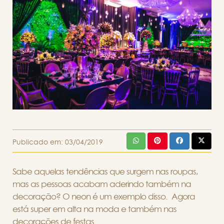
Publicado em:
03/04/2019
Sabe aquelas tendências que surgem nas roupas,
mas as pessoas acabam aderindo também na
decoração? O neon é um exemplo disso.
Agora
está
super
em alta na moda e também nas
decorações de festas.