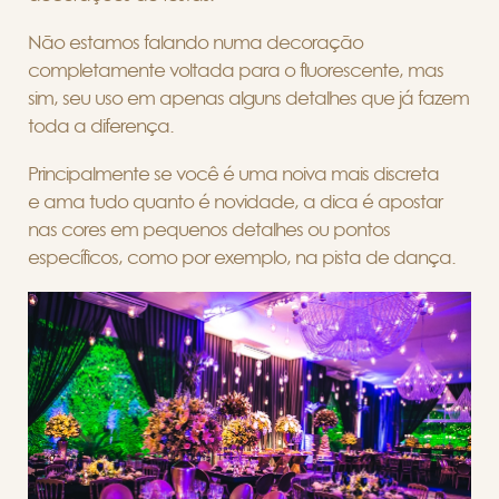
Não estamos falando numa decoração
completamente voltada para o fluorescente, mas
sim, seu uso em apenas alguns detalhes que já fazem
toda a diferença.
Principalmente se você é
uma noiva mais discreta
e
ama tudo quanto é novidade, a dica é apostar
nas cores em pequenos detalhes ou pontos
específicos, como por exemplo, na pista de dança.