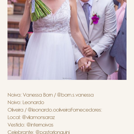
Noiva: Vanessa Born / @born.s.vanessa
Noivo: Leonardo
Oliveira / @leonardo.ooliveiraFornecedores:
Local: @vilamonsaraz
Vestido: @internoivas
Celebrante: @pastorlonguini