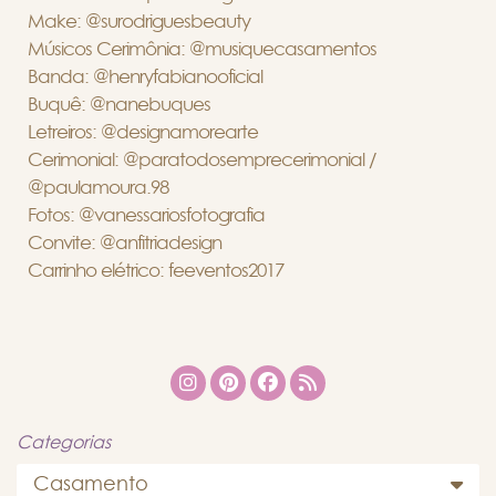
Make: @surodriguesbeauty
Músicos Cerimônia: @musiquecasamentos
Banda: @henryfabianooficial
Buquê: @nanebuques
Letreiros: @designamorearte
Cerimonial: @paratodosemprecerimonial /
@paulamoura.98
Fotos: @vanessariosfotografia
Convite: @anfitriadesign
Carrinho elétrico: feeventos2017
Categorias
Casamento