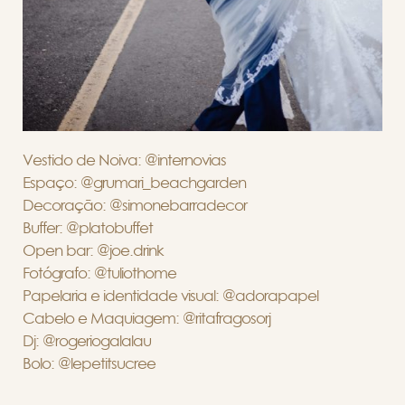
Vestido de Noiva: @internovias
Espaço: @grumari_beachgarden
Decoração: @simonebarradecor
Buffer: @platobuffet
Open bar: @joe.drink
Fotógrafo: @tuliothome
Papelaria e identidade visual: @adorapapel
Cabelo e Maquiagem: @ritafragosorj
Dj: @rogeriogalalau
Bolo: @lepetitsucree