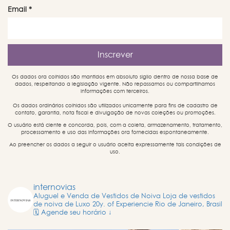
Email
*
Os dados ora colhidos são mantidos em absoluto sigilo dentro de nossa base de
dados, respeitando a legislação vigente. Não repassamos ou compartilhamos
informações com terceiros.
Os dados ordinários colhidos são utilizados unicamente para fins de cadastro de
contato, garantia, nota fiscal e divulgação de novas coleções ou promoções.
O usuário está ciente e concorda, pois, com a coleta, armazenamento, tratamento,
processamento e uso das informações ora fornecidas espontaneamente.
Ao preencher os dados a seguir o usuário aceita expressamente tais condições de
uso.
internovias
Aluguel e Venda de Vestidos de Noiva
Loja de vestidos
de noiva de Luxo
20y. of Experiencie
Rio de Janeiro, Brasil
🗓️ Agende seu horário ↓