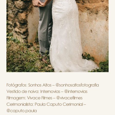
Fotógrafos: Sonhos Altos – @sonhosaltosfotografia
Vestido de noiva: Internovias – @internovias
Filmagem: Vivace Filmes – @vivacefilmes
Cerimonialista: Paula Caputo Cerimonial –
@caputo.paula