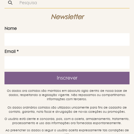
Newsletter
Nome
Email
*
Os dados ora colhidos são mantidos em absoluto sigilo dentro de nossa base de
dados, respeitando a legislação vigente. Não repassamos ou compartilhamos
informações com terceiros.
Os dados ordinários colhidos são utilizados unicamente para fins de cadastro de
contato, garantia, nota fiscal e divulgação de novas coleções ou promoções.
O usuário está ciente e concorda, pois, com a coleta, armazenamento, tratamento,
processamento e uso das informações ora fornecidas espontaneamente.
Ao preencher os dados a seguir o usuário aceita expressamente tais condições de