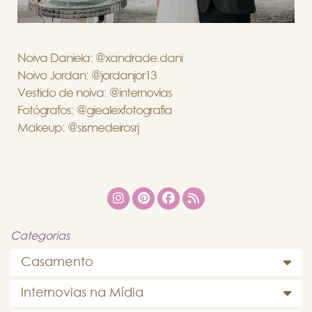
Noiva Daniela: @xandrade.dani
Noivo Jordan: @jordanjor13
Vestido de noiva: @internovias
Fotógrafos: @giealexfotografia
Makeup: @sismedeirosrj
Categorias
Casamento
Internovias na Mídia